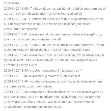
interessant
2009-11-20 13:40 <Timitos> akraemer: das hängt natürlich auch vom bedarf
ab, denn sowas müsste ja auch irgendwie finanziert werden
2009-11-20 13:41 <Timitos> mr_claus: die mittelfristige alternative sieht so
aus, dass ich hoffentlich bald die zeit finde, eine lösung für die ist-
versteuerung umzusetzen
2009-11-20 13:41 <akraemer> ist die datanorm schnittselle lizenzpflichtig
oder meinst du den programmieraufwand?
2009-11-20 13:42 <Timitos> akraemer: ich mein den programmieraufwand.
außer du weißt jemanden, der das in seiner freizeit machen kann.
2009-11-20 13:43 <akraemer> hmm.. ich kenne einen python entwickler der
tryton einsetzt und auch hier aktiv ist. müsste ihn mal ansprechen wie
aufwendig soetwas wäre.
2009-11-20 13:45 <mootoo> akraemer, hi :) ja mach das ^^
2009-11-20 13:46 <akraemer> @mootoo: hi, du auch hier?
2009-11-20 13:49 <mootoo> akraemer, ja. mal wieder. da koennen wir uns
mal demnaechst zusammen setzen
2009-11-20 13:50 <akraemer> achso, dachte eher an paepke aber wenn du
das auch kannst...sind am überlegen von Revolversoft umzusteigen eben
auch wegen der datanormsache was mich immer ankeckst wenn ich
angebote immer zusammenkopieren muss