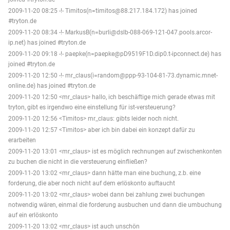
2009-11-20 08:25 -!- Timitos(n=timitos@88.217.184.172) has joined
#tryton.de
2009-11-20 08:34 -!- MarkusB(n=burli@dslb-088-069-121-047.pools.arcor-
ip.net) has joined #tryton.de
2009-11-20 09:18 -!- paepke(n=paepke@pD9519F1D.dip0.t-ipconnect.de) has
joined #tryton.de
2009-11-20 12:50 -!- mr_claus(i=random@ppp-93-104-81-73.dynamic.mnet-
online.de) has joined #tryton.de
2009-11-20 12:50 <mr_claus> hallo, ich beschäftige mich gerade etwas mit
tryton, gibt es irgendwo eine einstellung für ist-versteuerung?
2009-11-20 12:56 <Timitos> mr_claus: gibts leider noch nicht.
2009-11-20 12:57 <Timitos> aber ich bin dabei ein konzept dafür zu
erarbeiten
2009-11-20 13:01 <mr_claus> ist es möglich rechnungen auf zwischenkonten
zu buchen die nicht in die versteuerung einfließen?
2009-11-20 13:02 <mr_claus> dann hätte man eine buchung, z.b. eine
forderung, die aber noch nicht auf dem erlöskonto auftaucht
2009-11-20 13:02 <mr_claus> wobei dann bei zahlung zwei buchungen
notwendig wären, einmal die forderung ausbuchen und dann die umbuchung
auf ein erlöskonto
2009-11-20 13:02 <mr_claus> ist auch unschön