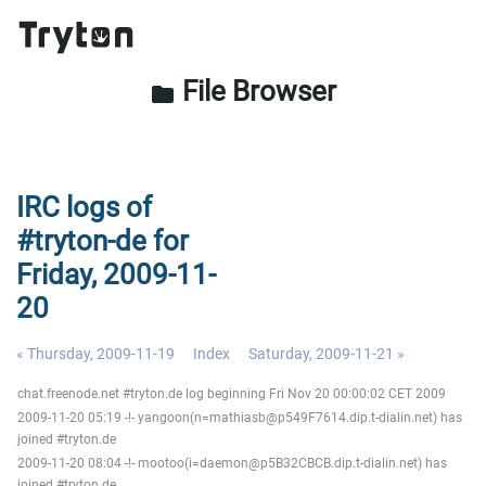
File Browser
folder
IRC logs of
#tryton-de for
Friday, 2009-11-
20
« Thursday, 2009-11-19
Index
Saturday, 2009-11-21 »
chat.freenode.net #tryton.de log beginning Fri Nov 20 00:00:02 CET 2009
2009-11-20 05:19 -!- yangoon(n=mathiasb@p549F7614.dip.t-dialin.net) has
joined #tryton.de
2009-11-20 08:04 -!- mootoo(i=daemon@p5B32CBCB.dip.t-dialin.net) has
joined #tryton.de