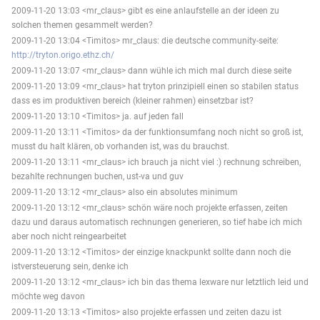
2009-11-20 13:03 <mr_claus> gibt es eine anlaufstelle an der ideen zu
solchen themen gesammelt werden?
2009-11-20 13:04 <Timitos> mr_claus: die deutsche community-seite:
http://tryton.origo.ethz.ch/
2009-11-20 13:07 <mr_claus> dann wühle ich mich mal durch diese seite
2009-11-20 13:09 <mr_claus> hat tryton prinzipiell einen so stabilen status
dass es im produktiven bereich (kleiner rahmen) einsetzbar ist?
2009-11-20 13:10 <Timitos> ja. auf jeden fall
2009-11-20 13:11 <Timitos> da der funktionsumfang noch nicht so groß ist,
musst du halt klären, ob vorhanden ist, was du brauchst.
2009-11-20 13:11 <mr_claus> ich brauch ja nicht viel :) rechnung schreiben,
bezahlte rechnungen buchen, ust-va und guv
2009-11-20 13:12 <mr_claus> also ein absolutes minimum
2009-11-20 13:12 <mr_claus> schön wäre noch projekte erfassen, zeiten
dazu und daraus automatisch rechnungen generieren, so tief habe ich mich
aber noch nicht reingearbeitet
2009-11-20 13:12 <Timitos> der einzige knackpunkt sollte dann noch die
istversteuerung sein, denke ich
2009-11-20 13:12 <mr_claus> ich bin das thema lexware nur letztlich leid und
möchte weg davon
2009-11-20 13:13 <Timitos> also projekte erfassen und zeiten dazu ist