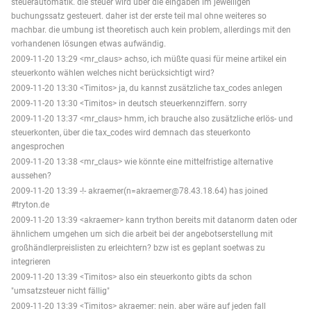
steuerautomatik. die steuer wird über die eingaben im jeweiligen
buchungssatz gesteuert. daher ist der erste teil mal ohne weiteres so
machbar. die umbung ist theoretisch auch kein problem, allerdings mit den
vorhandenen lösungen etwas aufwändig.
2009-11-20 13:29 <mr_claus> achso, ich müßte quasi für meine artikel ein
steuerkonto wählen welches nicht berücksichtigt wird?
2009-11-20 13:30 <Timitos> ja, du kannst zusätzliche tax_codes anlegen
2009-11-20 13:30 <Timitos> in deutsch steuerkennziffern. sorry
2009-11-20 13:37 <mr_claus> hmm, ich brauche also zusätzliche erlös- und
steuerkonten, über die tax_codes wird demnach das steuerkonto
angesprochen
2009-11-20 13:38 <mr_claus> wie könnte eine mittelfristige alternative
aussehen?
2009-11-20 13:39 -!- akraemer(n=akraemer@78.43.18.64) has joined
#tryton.de
2009-11-20 13:39 <akraemer> kann trython bereits mit datanorm daten oder
ähnlichem umgehen um sich die arbeit bei der angebotserstellung mit
großhändlerpreislisten zu erleichtern? bzw ist es geplant soetwas zu
integrieren
2009-11-20 13:39 <Timitos> also ein steuerkonto gibts da schon
"umsatzsteuer nicht fällig"
2009-11-20 13:39 <Timitos> akraemer: nein. aber wäre auf jeden fall