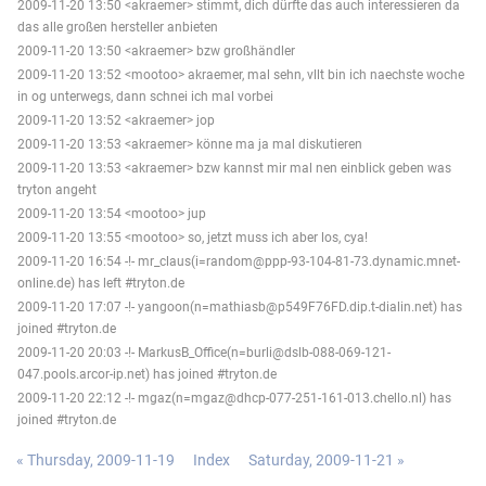
2009-11-20 13:50 <akraemer> stimmt, dich dürfte das auch interessieren da
das alle großen hersteller anbieten
2009-11-20 13:50 <akraemer> bzw großhändler
2009-11-20 13:52 <mootoo> akraemer, mal sehn, vllt bin ich naechste woche
in og unterwegs, dann schnei ich mal vorbei
2009-11-20 13:52 <akraemer> jop
2009-11-20 13:53 <akraemer> könne ma ja mal diskutieren
2009-11-20 13:53 <akraemer> bzw kannst mir mal nen einblick geben was
tryton angeht
2009-11-20 13:54 <mootoo> jup
2009-11-20 13:55 <mootoo> so, jetzt muss ich aber los, cya!
2009-11-20 16:54 -!- mr_claus(i=random@ppp-93-104-81-73.dynamic.mnet-
online.de) has left #tryton.de
2009-11-20 17:07 -!- yangoon(n=mathiasb@p549F76FD.dip.t-dialin.net) has
joined #tryton.de
2009-11-20 20:03 -!- MarkusB_Office(n=burli@dslb-088-069-121-
047.pools.arcor-ip.net) has joined #tryton.de
2009-11-20 22:12 -!- mgaz(n=mgaz@dhcp-077-251-161-013.chello.nl) has
joined #tryton.de
« Thursday, 2009-11-19
Index
Saturday, 2009-11-21 »