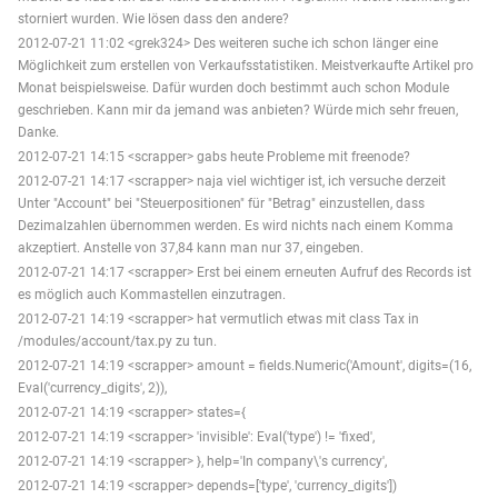
storniert wurden. Wie lösen dass den andere?
2012-07-21 11:02 <grek324> Des weiteren suche ich schon länger eine
Möglichkeit zum erstellen von Verkaufsstatistiken. Meistverkaufte Artikel pro
Monat beispielsweise. Dafür wurden doch bestimmt auch schon Module
geschrieben. Kann mir da jemand was anbieten? Würde mich sehr freuen,
Danke.
2012-07-21 14:15 <scrapper> gabs heute Probleme mit freenode?
2012-07-21 14:17 <scrapper> naja viel wichtiger ist, ich versuche derzeit
Unter "Account" bei "Steuerpositionen" für "Betrag" einzustellen, dass
Dezimalzahlen übernommen werden. Es wird nichts nach einem Komma
akzeptiert. Anstelle von 37,84 kann man nur 37, eingeben.
2012-07-21 14:17 <scrapper> Erst bei einem erneuten Aufruf des Records ist
es möglich auch Kommastellen einzutragen.
2012-07-21 14:19 <scrapper> hat vermutlich etwas mit class Tax in
/modules/account/tax.py zu tun.
2012-07-21 14:19 <scrapper> amount = fields.Numeric('Amount', digits=(16,
Eval('currency_digits', 2)),
2012-07-21 14:19 <scrapper> states={
2012-07-21 14:19 <scrapper> 'invisible': Eval('type') != 'fixed',
2012-07-21 14:19 <scrapper> }, help='In company\'s currency',
2012-07-21 14:19 <scrapper> depends=['type', 'currency_digits'])