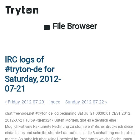
File Browser
folder
IRC logs of
#tryton-de for
Saturday, 2012-
07-21
« Friday, 2012-07-20
Index
Sunday, 2012-07-22 »
chat.freenode.net #tryton.de log beginning Sat Jul 21 00:00:01 CEST 2012
2012-07-21 10:59 <grek324> Guten Morgen, gibt es eigentlich eine
Möglichkeit eine Fakturierte Rechnung zu stornieren? Bisher drucke ich diese
einfach aus und schreibe storniert darauf da ich die Buchhaltung noch extern
mache. So habe ich aber keine Übersicht im Programm welche Rechnungen