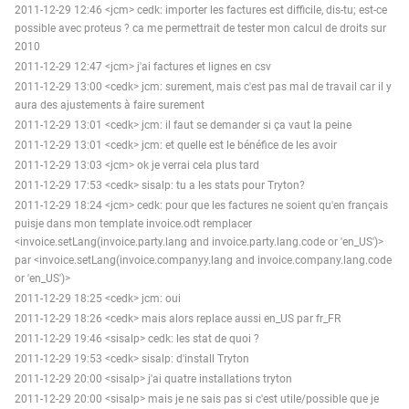
2011-12-29 12:46 <jcm> cedk: importer les factures est difficile, dis-tu; est-ce
possible avec proteus ? ca me permettrait de tester mon calcul de droits sur
2010
2011-12-29 12:47 <jcm> j'ai factures et lignes en csv
2011-12-29 13:00 <cedk> jcm: surement, mais c'est pas mal de travail car il y
aura des ajustements à faire surement
2011-12-29 13:01 <cedk> jcm: il faut se demander si ça vaut la peine
2011-12-29 13:01 <cedk> jcm: et quelle est le bénéfice de les avoir
2011-12-29 13:03 <jcm> ok je verrai cela plus tard
2011-12-29 17:53 <cedk> sisalp: tu a les stats pour Tryton?
2011-12-29 18:24 <jcm> cedk: pour que les factures ne soient qu'en français
puisje dans mon template invoice.odt remplacer
<invoice.setLang(invoice.party.lang and invoice.party.lang.code or 'en_US')>
par <invoice.setLang(invoice.companyy.lang and invoice.company.lang.code
or 'en_US')>
2011-12-29 18:25 <cedk> jcm: oui
2011-12-29 18:26 <cedk> mais alors replace aussi en_US par fr_FR
2011-12-29 19:46 <sisalp> cedk: les stat de quoi ?
2011-12-29 19:53 <cedk> sisalp: d'install Tryton
2011-12-29 20:00 <sisalp> j'ai quatre installations tryton
2011-12-29 20:00 <sisalp> mais je ne sais pas si c'est utile/possible que je