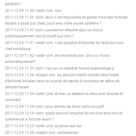
générale ?
2011-12-29 11:40 <cedk> jcm: non
2011-12-29 11:40 <jcm> donc il est impossible de garder trace des factures
restant à payer par client, sauf avec notre ancien système ?
2011-12-29 11:41 <jcm> pourrait-on attacher plus ou moins
automatiquement des docs pdf aux tiers ?
2011-12-29 11:41 <cedk> jcm: il est possible d'importer les factures mais
c'est compliqué
2011-12-29 11:42 <cedk> jcm: je comprends pas "plus ou moins
automatiquement"
2011-12-29 11:53 <jcm> cad avc un eventuel travail preparatoige p
2011-12-29 11:54 <sisalp> jcm: les encours clients doivent faire l'objet
d'écritures initiales dans un journal de reports à nouveaux en début de
période fiscale
2011-12-29 11:54 <cedk> jcm: et bien ça dépend où elles sont stockée et
comment
2011-12-29 11:54 <jcm> pour donner les bons noms aux pdf
2011-12-29 12:14 <jcm> sisalp peut-on importer les encours plus tard et
commencer a facturer avant ?
2011-12-29 12:25 <cedk> jcm: je pense que oui
2011-12-29 12:30 <sisalp> jcm: certainement