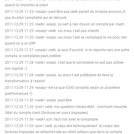
quand tu importes le client
2011-12-29 11:25 <sisalp> peut-être que cedk parlait du module account_fr,
pas du plan comptable qui en découle
2011-12-29 11:25 <cedk> sisalp: ça sert à rien d'avoir un compte par client
2011-12-29 11:25 <sisalp> cedk: oui mais c'est pas interdit
2011-12-29 11:26 <cedk> sisalp: oui mais c'est se compliqué la vie pour rien
quand on a un ERP
2011-12-29 11:27 <sisalp> cedk: je suis d"accord. si on exporte vers une autre
compta, le comptable peut préférer
2011-12-29 11:28 <cedk> sisalp: c'est que le comptable ne sait pas utiliser
son logiciel :-)
2011-12-29 11:28 <cedk> sisalp: ou alors il est préférable de faire la
transformation à l'export
2011-12-29 11:29 <sisalp> est-ce que 6200 comptes serait un problème
(performances ?)
2011-12-29 11:30 <cedk> sisalp: peut-être
2011-12-29 11:32 <jcm> cedk: ma question initiale était : comment importer
l'état du compte client (factures en cours impayées)
2011-12-29 11:36 <cedk> jcm: faut voir avec le comptable
2011-12-29 11:39 <jcm> cedk: je veux dire techniquement: la valeur des
factures impayées se rattache-t-elle au client ailleurs que dans la compta