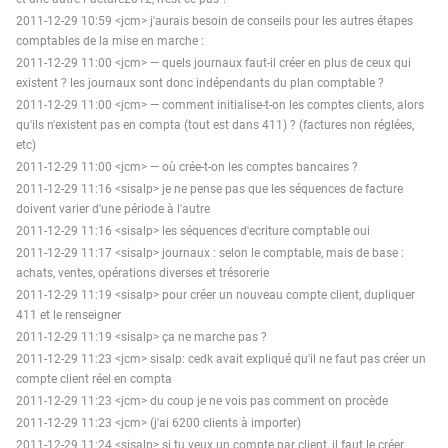
2011-12-29 10:59 <jcm> j'aurais besoin de conseils pour les autres étapes
comptables de la mise en marche :
2011-12-29 11:00 <jcm> — quels journaux faut-il créer en plus de ceux qui
existent ? les journaux sont donc indépendants du plan comptable ?
2011-12-29 11:00 <jcm> — comment initialise-t-on les comptes clients, alors
qu'ils n'existent pas en compta (tout est dans 411) ? (factures non réglées,
etc)
2011-12-29 11:00 <jcm> — où crée-t-on les comptes bancaires ?
2011-12-29 11:16 <sisalp> je ne pense pas que les séquences de facture
doivent varier d'une période à l'autre
2011-12-29 11:16 <sisalp> les séquences d'ecriture comptable oui
2011-12-29 11:17 <sisalp> journaux : selon le comptable, mais de base :
achats, ventes, opérations diverses et trésorerie
2011-12-29 11:19 <sisalp> pour créer un nouveau compte client, dupliquer
411 et le renseigner
2011-12-29 11:19 <sisalp> ça ne marche pas ?
2011-12-29 11:23 <jcm> sisalp: cedk avait expliqué qu'il ne faut pas créer un
compte client réel en compta
2011-12-29 11:23 <jcm> du coup je ne vois pas comment on procède
2011-12-29 11:23 <jcm> (j'ai 6200 clients à importer)
2011-12-29 11:24 <sisalp> si tu veux un compte par client, il faut le créer