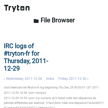
File Browser
folder
IRC logs of
#tryton-fr for
Thursday, 2011-
12-29
« Wednesday, 2011-12-28
Index
Friday, 2011-12-30 »
chat.freenode.net #tryton-fr log beginning Thu Dec 29 00:00:01 CET 2011
2011-12-29 10:58 <jcm> bonjour
2011-12-29 10:59 <jcm> j'ai compris qu'il fallait créer des séquences de
période différentes par exercice : il faut donc créer une séquence Facture2011
et une autre Facture2012, n'est-ce pas ?