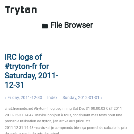
File Browser
folder
IRC logs of
#tryton-fr for
Saturday, 2011-
12-31
« Friday, 2011-12-30
Index
Sunday, 2012-01-01 »
chat.freenode.net #tryton-fr log beginning Sat Dec 31 00:00:02 CET 2011
2011-12-31 14:47 <navis> bonjour à tous, continuant mes tests pour une
probable utilisation de tryton, j'en arrive aux pricelists
2011-12-31 14:48 <navis> si je comprends bien, ça permet de calculer le prix
de vente à partir du prix de revient