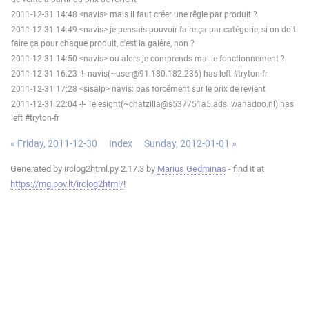
2011-12-31 14:48 <navis> mais il faut créer une rêgle par produit ?
2011-12-31 14:49 <navis> je pensais pouvoir faire ça par catégorie, si on doit
faire ça pour chaque produit, c'est la galère, non ?
2011-12-31 14:50 <navis> ou alors je comprends mal le fonctionnement ?
2011-12-31 16:23 -!- navis(~user@91.180.182.236) has left #tryton-fr
2011-12-31 17:28 <sisalp> navis: pas forcément sur le prix de revient
2011-12-31 22:04 -!- Telesight(~chatzilla@s537751a5.adsl.wanadoo.nl) has
left #tryton-fr
« Friday, 2011-12-30
Index
Sunday, 2012-01-01 »
Generated by irclog2html.py 2.17.3 by
Marius Gedminas
- find it at
https://mg.pov.lt/irclog2html/
!