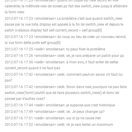
2012-07-16 17:23 <smoldersan> quand on clique sur new record en vue
calendrier, la méthode new de screen.py fait des switch_view jusqu'à atteindre
la form view.
2012-07-16 17:23 <smoldersan> Le problème c'est que quand switch_view
passe par la vue liste, display est appelé à la fin de switch_view et depuis le
patch ci-dessus display fait self.current_record = self.group[0].
2012-07-16 17:23 <smoldersan> du coup au lieu de créer un nouveau record,
la vue form édite juste self.group[0]
2012-07-16 17:25 <cedk> smoldersan: tu peux fixer le problème
2012-07-16 17:26 <smoldersan> cedk: ok, je vais préparer un patch pour ça
2012-07-16 17:30 <cedk> smoldersan: à mon avis, il faut eviter de setter
current_record quand il ne faut pas
2012-07-16 17:42 <smoldersan> cedk: comment peut-on savoir s'il faut ou
pas?
2012-07-16 17:42 <smoldersan> cedk: Sinon dans new, pourquoi ne pas faire
switch_view('form') plutôt que de faire plusieurs switch_view() et donc de
passer par d'autres vues?
2012-07-16 17:44 <cedk> smoldersan: je suppose que c'est historique
2012-07-16 17:49 <smoldersan> cedk: ok. Je peux changer ça?
2012-07-16 17:51 <cedk> smoldersan: oui si ça ne casse rien
2012-07-16 17:52 <smoldersan> cedk: ok je vais tester un maximum