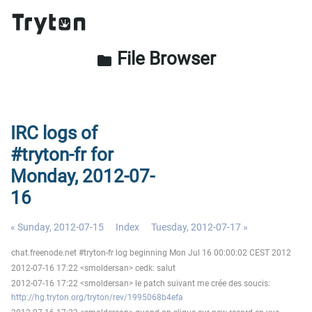
File Browser
folder
IRC logs of
#tryton-fr for
Monday, 2012-07-
16
« Sunday, 2012-07-15
Index
Tuesday, 2012-07-17 »
chat.freenode.net #tryton-fr log beginning Mon Jul 16 00:00:02 CEST 2012
2012-07-16 17:22 <smoldersan> cedk: salut
2012-07-16 17:22 <smoldersan> le patch suivant me crée des soucis:
http://hg.tryton.org/tryton/rev/1995068b4efa