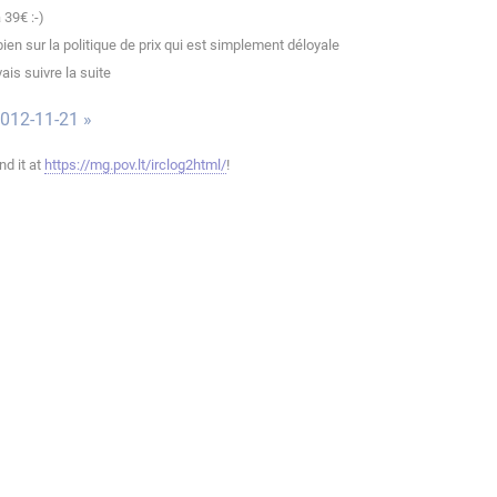
 39€ :-)
en sur la politique de prix qui est simplement déloyale
ais suivre la suite
012-11-21 »
ind it at
https://mg.pov.lt/irclog2html/
!