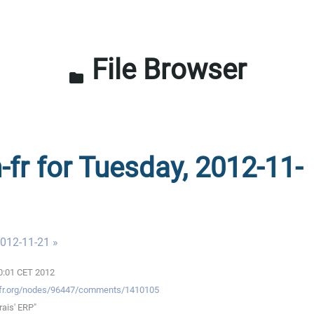
File Browser
folder
-fr for Tuesday, 2012-11-
012-11-21 »
00:01 CET 2012
uxfr.org/nodes/96447/comments/1410105
rais' ERP"