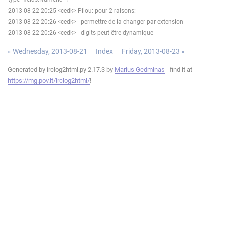
2013-08-22 20:25 <cedk> Pilou: pour 2 raisons:
2013-08-22 20:26 <cedk> - permettre de la changer par extension
2013-08-22 20:26 <cedk> - digits peut être dynamique
« Wednesday, 2013-08-21
Index
Friday, 2013-08-23 »
Generated by irclog2html.py 2.17.3 by
Marius Gedminas
- find it at
https://mg.pov.lt/irclog2html/
!