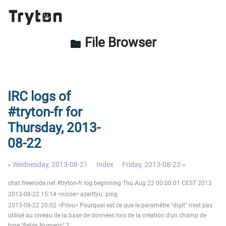
File Browser
folder
IRC logs of
#tryton-fr for
Thursday, 2013-
08-22
« Wednesday, 2013-08-21
Index
Friday, 2013-08-23 »
chat.freenode.net #tryton-fr log beginning Thu Aug 22 00:00:01 CEST 2013
2013-08-22 15:14 <nicoe> azerttyu: ping
2013-08-22 20:02 <Pilou> Pourquoi est ce que le paramètre "digit" n'est pas
utilisé au niveau de la base de données lors de la création d'un champ de
type "fields.Numeric" ?