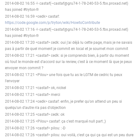
2014-08-02 16:55 -!- castaf(~castaf@gru74-1-78-240-53-5.fbx.proxad.net)
has joined #tryton-fr
2014-08-02 16:59 <cedk> castaf:
https://code.google.com/p/tryton/wiki/HowtoContribute
2014-08-02 17:16 -!- castaf(~castaf@gru74-1-78-240-53-5.fbx.proxad.net)
has joined #tryton-fr
2014-08-02 17:20 <castaf> cedk: oui j'ai déjà lu cette page, mais je ne savais
pas à partir de quel moment je commit en local et je soumet mon commit
2014-08-02 17:21 <castaf> cedk: si je comprends bien, à partir du moment
où tout le monde est d'accord sur la review, c'est à ce moment là que je peux
envoyer mon commit ?
2014-08-02 17:21 <Pilou> une fois que tu as le LGTM de cedric tu peux
l'envoyer
2014-08-02 17:21 <castaf> ok, nickel
2014-08-02 17:21 <castaf> merci
2014-08-02 17:24 <cedk> castaf: enfin, je prefer qu'on attend un peu si
quelqu'un d'autre n'a pas d'objection
2014-08-02 17:25 <castaf> cedk: ok
2014-08-02 17:25 <Pilou> castaf: ça c'est marqué null part ;)
2014-08-02 17:26 <castaf> pilou: :-D
2014-08-02 17:26 <castaf> pilou: oui voilà, c'est ça qui ça qui est un peu dure