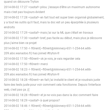
quand on découvre Tryton
2014-08-02 17:27 <castaf> pilou: j'essaye d'être un maximum autonome
mais c'est pas toujours évident
2014-08-02 17:28 <castaf> en fait tout est super bien organisé globalement,
y a tout les outils qu'il faut, mais la doc est un peu éparpillée à plusieurs
endroits
2014-08-02 17:29 <castaf> mais j'ai sur la ML que c'était en travaux
2014-08-02 17:30 <castaf> bref, pas facile au début, mais plus je découvre
plus j'aime bien ce projet
2014-08-02 17:50 -!- fl0rent(~fl0rent@AAnnecy-651-1-254-64.w86-
209.abo.wanadoo.fr) has joined #tryton-fr
2014-08-02 17:50 <fl0rent> ok je vois, je vais regarder cela
2014-08-02 17:50 <fl0rent> merci
2014-08-02 18:23 -!- fl0rent(~fl0rent@AAnnecy-651-1-254-64.w86-
209.abo.wanadoo.fr) has joined #tryton-fr
2014-08-02 18:28 <fl0rent> en fait j'ai installé le client et je voudrais juste
faire des tests juste pour voir comment cela fonctionne. Depuis l'interface
web, c'est pas ça ;((
2014-08-02 18:28 <fl0rent> et je ne vois pas dans la doc comment faire
2014-08-02 18:29 <castaf> à quel propos?
2014-08-02 18:46 -!- fl0rent(~fl0rent@AAnnecy-651-1-254-64.w86-