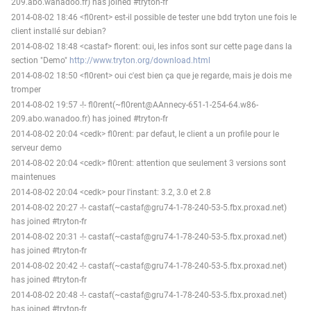
209.abo.wanadoo.fr) has joined #tryton-fr
2014-08-02 18:46 <fl0rent> est-il possible de tester une bdd tryton une fois le
client installé sur debian?
2014-08-02 18:48 <castaf> florent: oui, les infos sont sur cette page dans la
section "Demo"
http://www.tryton.org/download.html
2014-08-02 18:50 <fl0rent> oui c'est bien ça que je regarde, mais je dois me
tromper
2014-08-02 19:57 -!- fl0rent(~fl0rent@AAnnecy-651-1-254-64.w86-
209.abo.wanadoo.fr) has joined #tryton-fr
2014-08-02 20:04 <cedk> fl0rent: par defaut, le client a un profile pour le
serveur demo
2014-08-02 20:04 <cedk> fl0rent: attention que seulement 3 versions sont
maintenues
2014-08-02 20:04 <cedk> pour l'instant: 3.2, 3.0 et 2.8
2014-08-02 20:27 -!- castaf(~castaf@gru74-1-78-240-53-5.fbx.proxad.net)
has joined #tryton-fr
2014-08-02 20:31 -!- castaf(~castaf@gru74-1-78-240-53-5.fbx.proxad.net)
has joined #tryton-fr
2014-08-02 20:42 -!- castaf(~castaf@gru74-1-78-240-53-5.fbx.proxad.net)
has joined #tryton-fr
2014-08-02 20:48 -!- castaf(~castaf@gru74-1-78-240-53-5.fbx.proxad.net)
has joined #tryton-fr