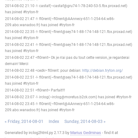
2014-08-02 21:10 -!- castaf(~castaf@gru74-1-78-240-53-5.fbx.proxad.net)
has joined #tryton-fr
2014-08-02 21:47 -!- fl0rent(~fl0rent@AAnnecy-651-1-254-64.w86-
209.abo.wanadoo.fr) has joined #tryton-fr
2014-08-02 22:35 -!- fl0rent(~flrent@sey74-1-88-174-148-121.fbx.proxad.net)
has joined #tryton-fr
2014-08-02 22:41 -!- fl0rent(~flrent@sey74-1-88-174-148-121.fbx.proxad.net)
has joined #tryton-fr
2014-08-02 22:47 <fl0rent> Ok je n'ai pas du tout cette version, je regarderai
demain! Merci
2014-08-02 22:48 <cedk> fl0rent: pour debian:
http://debian.tryton.org/
2014-08-02 22:51 -!- fl0rent(~flrent@sey74-1-88-174-148-121.fbx.proxad.net)
has joined #tryton-fr
2014-08-02 22:51 <fl0rent> Parfait!!!
2014-08-02 23:07 -!- irclog(~irclog@moretus.b2ck.com) has joined #tryton-fr
2014-08-02 23:45 -!- fl0rent(~fl0rent@AAnnecy-651-1-254-64.w86-
209.abo.wanadoo.fr) has joined #tryton-fr
« Friday, 2014-08-01
Index
Sunday, 2014-08-03 »
Generated by irclog2html.py 2.17.3 by
Marius Gedminas
- find it at