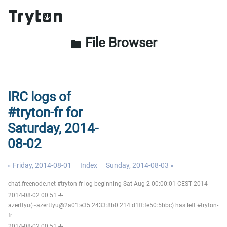
File Browser
folder
IRC logs of
#tryton-fr for
Saturday, 2014-
08-02
« Friday, 2014-08-01
Index
Sunday, 2014-08-03 »
chat.freenode.net #tryton-fr log beginning Sat Aug 2 00:00:01 CEST 2014
2014-08-02 00:51 -!-
azerttyu(~azerttyu@2a01:e35:2433:8b0:214:d1ff:fe50:5bbc) has left #tryton-
fr
2014-08-02 00:51 -!-