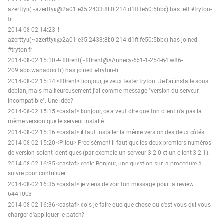
azerttyu(~azerttyu@2a01:e35:2433:8b0:214:d1ff:fe50:5bbc) has left #tryton-
fr
2014-08-02 14:23 -!-
azerttyu(~azerttyu@2a01:e35:2433:8b0:214:d1ff:fe50:5bbc) has joined
#tryton-fr
2014-08-02 15:10 -!- fl0rent(~fl0rent@AAnnecy-651-1-254-64.w86-
209.abo.wanadoo.fr) has joined #tryton-fr
2014-08-02 15:14 <fl0rent> bonjour, je veux tester tryton. Je l'ai installé sous
debian, mais malheureusement j'ai comme message "version du serveur
incompatible". Une idée?
2014-08-02 15:15 <castaf> bonjour, cela veut dire que ton client n'a pas la
même version que le serveur installé
2014-08-02 15:16 <castaf> il faut installer la même version des deux côtés
2014-08-02 15:20 <Pilou> Précisément il faut que les deux premiers numéros
de version soient identiques (par exemple un serveur 3.2.0 et un client 3.2.1).
2014-08-02 16:35 <castaf> cedk: Bonjour, une question sur la procédure à
suivre pour contribuer
2014-08-02 16:35 <castaf> je viens de voir ton message pour la review
6441003
2014-08-02 16:36 <castaf> dois-je faire quelque chose ou c'est vous qui vous
charger d'appliquer le patch?