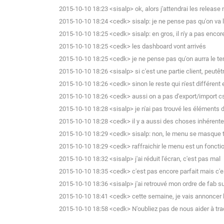
2015-10-10 18:23 <sisalp> ok, alors j'attendrai les release 
2015-10-10 18:24 <cedk> sisalp: je ne pense pas qu'on va l
2015-10-10 18:25 <cedk> sisalp: en gros, il n'y a pas encor
2015-10-10 18:25 <cedk> les dashboard vont arrivés
2015-10-10 18:25 <cedk> je ne pense pas qu'on aurra le te
2015-10-10 18:26 <sisalp> si c'est une partie client, peutêt
2015-10-10 18:26 <cedk> sinon le reste qui n'est différent
2015-10-10 18:26 <cedk> aussi on a pas d'export/import c
2015-10-10 18:28 <sisalp> je n'ai pas trouvé les éléments d
2015-10-10 18:28 <cedk> il y a aussi des choses inhéren
2015-10-10 18:29 <cedk> sisalp: non, le menu se masque tou
2015-10-10 18:29 <cedk> raffraichir le menu est un fonctionn
2015-10-10 18:32 <sisalp> j'ai réduit l'écran, c'est pas mal
2015-10-10 18:35 <cedk> c'est pas encore parfait mais c'est
2015-10-10 18:36 <sisalp> j'ai retrouvé mon ordre de fab su
2015-10-10 18:41 <cedk> cette semaine, je vais annoncer 
2015-10-10 18:58 <cedk> N'oubliez pas de nous aider à tra