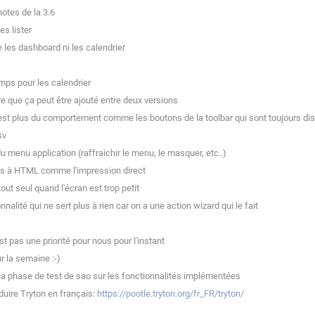
notes de la 3.6
es lister
e les dashboard ni les calendrier
mps pour les calendrier
re que ça peut être ajouté entre deux versions
 est plus du comportement comme les boutons de la toolbar qui sont toujours di
sv
u menu application (raffraichir le menu, le masquer, etc..)
tes à HTML comme l'impression direct
t seul quand l'écran est trop petit
alité qui ne sert plus à rien car on a une action wizard qui le fait
 pas une priorité pour nous pour l'instant
r la semaine :-)
la phase de test de sao sur les fonctionnalités implémentées
duire Tryton en français:
https://pootle.tryton.org/fr_FR/tryton/