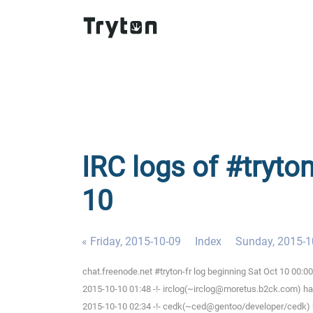
IRC logs of #tryton
10
« Friday, 2015-10-09
Index
Sunday, 2015-1
chat.freenode.net #tryton-fr log beginning Sat Oct 10 00:
2015-10-10 01:48 -!- irclog(~irclog@moretus.b2ck.com) has
2015-10-10 02:34 -!- cedk(~ced@gentoo/developer/cedk) h