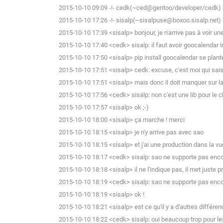
2015-10-10 09:09 -!- cedk(~ced@gentoo/developer/cedk) h
2015-10-10 17:26 -!- sisalp(~sisalpuse@boxoo.sisalp.net) h
2015-10-10 17:39 <sisalp> bonjour, je n'arrive pas à voir un
2015-10-10 17:40 <cedk> sisalp: il faut avoir goocalendar i
2015-10-10 17:50 <sisalp> pip install goocalendar se plant
2015-10-10 17:51 <sisalp> cedk: excuse, c'est moi qui sais
2015-10-10 17:51 <sisalp> mais donc il doit manquer sur 
2015-10-10 17:56 <cedk> sisalp: non c'est une lib pour le cl
2015-10-10 17:57 <sisalp> ok ;-)
2015-10-10 18:00 <sisalp> ça marche ! merci
2015-10-10 18:15 <sisalp> je n'y arrive pas avec sao
2015-10-10 18:15 <sisalp> et j'ai une production dans la v
2015-10-10 18:17 <cedk> sisalp: sao ne supporte pas enco
2015-10-10 18:18 <sisalp> il ne l'indique pas, il met juste p
2015-10-10 18:19 <cedk> sisalp: sao ne supporte pas encor
2015-10-10 18:19 <sisalp> ok !
2015-10-10 18:21 <sisalp> est ce qu'il y a d'autres différenc
2015-10-10 18:22 <cedk> sisalp: oui beaucoup trop pour les