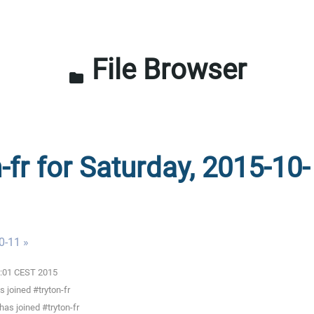
File Browser
folder
-fr for Saturday, 2015-10-
0-11 »
00:01 CEST 2015
 joined #tryton-fr
as joined #tryton-fr