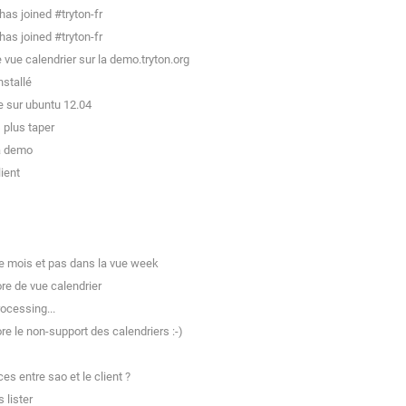
as joined #tryton-fr
as joined #tryton-fr
e vue calendrier sur la demo.tryton.org
nstallé
e sur ubuntu 12.04
 plus taper
la demo
ient
ue mois et pas dans la vue week
re de vue calendrier
rocessing...
e le non-support des calendriers :-)
es entre sao et le client ?
 lister