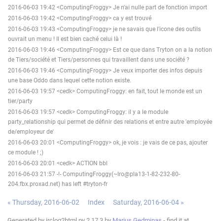
2016-06-03 19:42 <ComputingFroggy> Je n'ai nulle part de fonction import
2016-06-03 19:42 <ComputingFroggy> ca y est trouvé
2016-06-03 19:43 <ComputingFroggy> je ne savais que l'icone des outils
ouvrait un menu ! Il est bien caché celui là !
2016-06-03 19:46 <ComputingFroggy> Est ce que dans Tryton on a la notion
de Tiers/société et Tiers/personnes qui travaillent dans une société ?
2016-06-03 19:46 <ComputingFroggy> Je veux importer des infos depuis
une base Oddo dans lequel cette notion existe.
2016-06-03 19:57 <cedk> ComputingFroggy: en fait, tout le monde est un
tier/party
2016-06-03 19:57 <cedk> ComputingFroggy: il y a le module
party_relationship qui permet de définir des relations et entre autre 'employée
de/employeur de'
2016-06-03 20:01 <ComputingFroggy> ok, je vois : je vais de ce pas, ajouter
ce module ! ;)
2016-06-03 20:01 <cedk> ACTION bbl
2016-06-03 21:57 -!- ComputingFroggy(~lro@pla13-1-82-232-80-
204.fbx.proxad.net) has left #tryton-fr
« Thursday, 2016-06-02
Index
Saturday, 2016-06-04 »
Generated by irclog2html.py 2.17.3 by
Marius Gedminas
- find it at