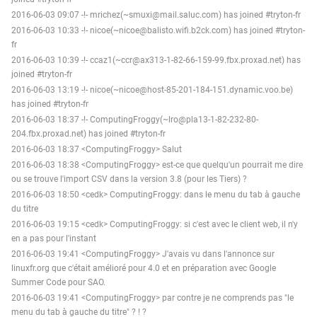
2016-06-03 09:07 -!- mrichez(~smuxi@mail.saluc.com) has joined #tryton-fr
2016-06-03 10:33 -!- nicoe(~nicoe@balisto.wifi.b2ck.com) has joined #tryton-
fr
2016-06-03 10:39 -!- ccaz1(~ccr@ax313-1-82-66-159-99.fbx.proxad.net) has
joined #tryton-fr
2016-06-03 13:19 -!- nicoe(~nicoe@host-85-201-184-151.dynamic.voo.be)
has joined #tryton-fr
2016-06-03 18:37 -!- ComputingFroggy(~lro@pla13-1-82-232-80-
204.fbx.proxad.net) has joined #tryton-fr
2016-06-03 18:37 <ComputingFroggy> Salut
2016-06-03 18:38 <ComputingFroggy> est-ce que quelqu'un pourrait me dire
ou se trouve l'import CSV dans la version 3.8 (pour les Tiers) ?
2016-06-03 18:50 <cedk> ComputingFroggy: dans le menu du tab à gauche
du titre
2016-06-03 19:15 <cedk> ComputingFroggy: si c'est avec le client web, il n'y
en a pas pour l'instant
2016-06-03 19:41 <ComputingFroggy> J'avais vu dans l'annonce sur
linuxfr.org que c'était amélioré pour 4.0 et en préparation avec Google
Summer Code pour SAO.
2016-06-03 19:41 <ComputingFroggy> par contre je ne comprends pas "le
menu du tab à gauche du titre" ? ! ?