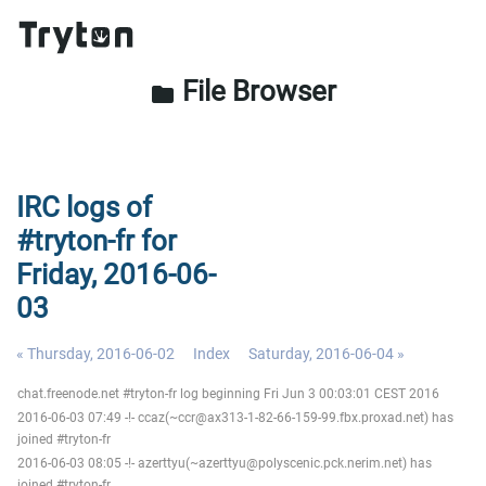
File Browser
folder
IRC logs of
#tryton-fr for
Friday, 2016-06-
03
« Thursday, 2016-06-02
Index
Saturday, 2016-06-04 »
chat.freenode.net #tryton-fr log beginning Fri Jun 3 00:03:01 CEST 2016
2016-06-03 07:49 -!- ccaz(~ccr@ax313-1-82-66-159-99.fbx.proxad.net) has
joined #tryton-fr
2016-06-03 08:05 -!- azerttyu(~azerttyu@polyscenic.pck.nerim.net) has
joined #tryton-fr