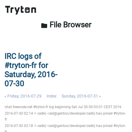
File Browser
folder
IRC logs of
#tryton-fr for
Saturday, 2016-
07-30
« Friday, 2016-07-29
Index
Sunday, 2016-07-31 »
chat.freenode.net #tryton-fr log beginning Sat Jul 30 00:03:01 CEST 2016
2016-07-30 02:14 -!- cedk(~ced@gentoo/developer/cedk) has joined #tryton-
fr
2016-07-30 03:18 -!- cedk(~ced@gentoo/developer/cedk) has joined #tryton-
fr