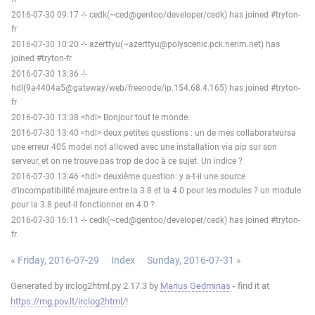
2016-07-30 09:17 -!- cedk(~ced@gentoo/developer/cedk) has joined #tryton-
fr
2016-07-30 10:20 -!- azerttyu(~azerttyu@polyscenic.pck.nerim.net) has
joined #tryton-fr
2016-07-30 13:36 -!-
hdl(9a4404a5@gateway/web/freenode/ip.154.68.4.165) has joined #tryton-
fr
2016-07-30 13:38 <hdl> Bonjour tout le monde.
2016-07-30 13:40 <hdl> deux petites questions : un de mes collaborateursa
une erreur 405 model not allowed avec une installation via pip sur son
serveur, et on ne trouve pas trop de doc à ce sujet. Un indice ?
2016-07-30 13:46 <hdl> deuxième question: y a-t-il une source
d'incompatibilité majeure entre la 3.8 et la 4.0 pour les modules ? un module
pour la 3.8 peut-il fonctionner en 4.0 ?
2016-07-30 16:11 -!- cedk(~ced@gentoo/developer/cedk) has joined #tryton-
fr
« Friday, 2016-07-29
Index
Sunday, 2016-07-31 »
Generated by irclog2html.py 2.17.3 by
Marius Gedminas
- find it at
https://mg.pov.lt/irclog2html/
!