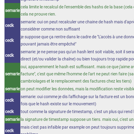
cela limite le recalcul de l'ensemble des hashs de la base (cela 
semarie
cela ne prouve rien.
semarie: oui on peut recalculer une chaine de hash mais d'aprè
cedk
considérer comme non suffisant
je suppose que ça rentre dans le cadre de "L'accès à une donn
cedk
pouvant jamais être empêché"
semarie: je ne pense pas qu'un hash lent soit viable, soit il sera
cedk
direct (et/ou valider la chaîne) ou bien toujours trop rapide po
oui, apparemment le hash est suffissant. mais ce que j'aime av
semarie
facture", c'est que même l'homme de l'art ne peut rien faire (s
cambriolages et le remplacement des factures chez les tiers)
semarie
on peut modifier les données, mais la modification reste visibl
semarie: oui comme je dis l'affichage sur la facture est un bo
cedk
fois que le hash existe sur le mouvement)
cedk
tout comme la signature de timestamp, c'est un plus qui rend la 
semarie
la signature de timestamp suppose un tiers. mais oui, c'est un
mais c'est pas infaïble par example on peut toujours supprim
cedk