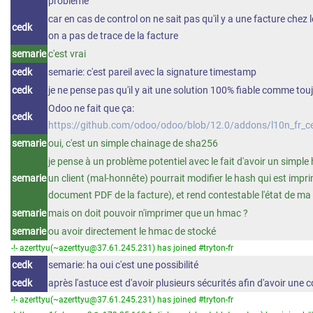
problème
car en cas de control on ne sait pas qu'il y a une facture chez 
cedk
on a pas de trace de la facture
semarie
c'est vrai
cedk
semarie: c'est pareil avec la signature timestamp
cedk
je ne pense pas qu'il y ait une solution 100% fiable comme tou
Odoo ne fait que ça:
cedk
https://github.com/odoo/odoo/blob/12.0/addons/l10n_fr_ce
semarie
oui, c'est un simple chainage de sha256
je pense à un problème potentiel avec le fait d'avoir un simpl
semarie
un client (mal-honnête) pourrait modifier le hash qui est impri
document PDF de la facture), et rend contestable l'état de ma
semarie
mais on doit pouvoir n'imprimer que un hmac ?
semarie
ou avoir directement le hmac de stocké
-!- azerttyu(~azerttyu@37.61.245.231) has joined #tryton-fr
cedk
semarie: ha oui c'est une possibilité
cedk
après l'astuce est d'avoir plusieurs sécurités afin d'avoir une 
-!- azerttyu(~azerttyu@37.61.245.231) has joined #tryton-fr