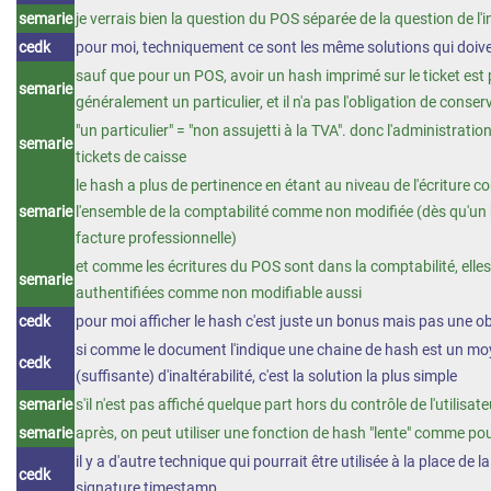
semarie
je verrais bien la question du POS séparée de la question de l'in
cedk
pour moi, techniquement ce sont les même solutions qui doive
sauf que pour un POS, avoir un hash imprimé sur le ticket est p
semarie
généralement un particulier, et il n'a pas l'obligation de conser
"un particulier" = "non assujetti à la TVA". donc l'administrati
semarie
tickets de caisse
le hash a plus de pertinence en étant au niveau de l'écriture c
semarie
l'ensemble de la comptabilité comme non modifiée (dès qu'un h
facture professionnelle)
et comme les écritures du POS sont dans la comptabilité, elle
semarie
authentifiées comme non modifiable aussi
cedk
pour moi afficher le hash c'est juste un bonus mais pas une o
si comme le document l'indique une chaine de hash est un mo
cedk
(suffisante) d'inaltérabilité, c'est la solution la plus simple
semarie
s'il n'est pas affiché quelque part hors du contrôle de l'utilisateu
semarie
après, on peut utiliser une fonction de hash "lente" comme po
il y a d'autre technique qui pourrait être utilisée à la place d
cedk
signature timestamp