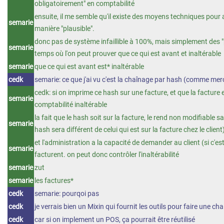
obligatoirement" en comptabilité
ensuite, il me semble qu'il existe des moyens techniques pour as
semarie
manière "plausible".
donc pas de système infaillible à 100%, mais simplement des "
semarie
temps où l'on peut prouver que ce qui est avant et inaltérable
semarie
que ce qui est avant est* inaltérable
cedk
semarie: ce que j'ai vu c'est la chaînage par hash (comme merc
cedk: si on imprime ce hash sur une facture, et que la facture e
semarie
comptabilité inaltérable
la fait que le hash soit sur la facture, le rend non modifiable 
semarie
hash sera différent de celui qui est sur la facture chez le client
et l'administration a la capacité de demander au client (si c'es
semarie
facturent. on peut donc contrôler l'inaltérabilité
semarie
zut
semarie
les factures*
cedk
semarie: pourqoi pas
cedk
je verrais bien un Mixin qui fournit les outils pour faire une ch
cedk
car si on implement un POS, ça pourrait être réutilisé