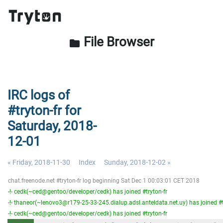
File Browser
folder
IRC logs of
#tryton-fr for
Saturday, 2018-
12-01
« Friday, 2018-11-30
Index
Sunday, 2018-12-02 »
chat.freenode.net #tryton-fr log beginning Sat Dec 1 00:03:01 CET 2018
-!- cedk(~ced@gentoo/developer/cedk) has joined #tryton-fr
-!- thaneor(~lenovo3@r179-25-33-245.dialup.adsl.anteldata.net.uy) has joined #t
-!- cedk(~ced@gentoo/developer/cedk) has joined #tryton-fr