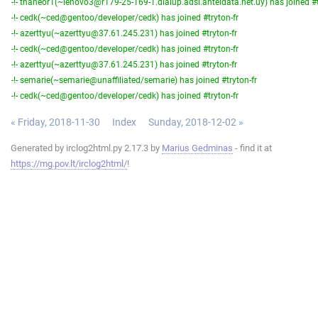
-!- thaneor1(~lenovo3@r179-25-169-1.dialup.adsl.anteldata.net.uy) has joined #t
-!- cedk(~ced@gentoo/developer/cedk) has joined #tryton-fr
-!- azerttyu(~azerttyu@37.61.245.231) has joined #tryton-fr
-!- cedk(~ced@gentoo/developer/cedk) has joined #tryton-fr
-!- azerttyu(~azerttyu@37.61.245.231) has joined #tryton-fr
-!- semarie(~semarie@unaffiliated/semarie) has joined #tryton-fr
-!- cedk(~ced@gentoo/developer/cedk) has joined #tryton-fr
« Friday, 2018-11-30
Index
Sunday, 2018-12-02 »
Generated by irclog2html.py 2.17.3 by
Marius Gedminas
- find it at
https://mg.pov.lt/irclog2html/
!