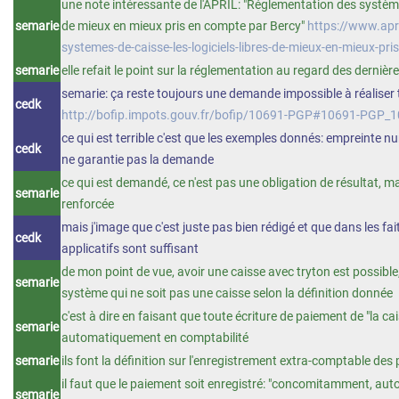
une note intéressante de l'APRIL: "Réglementation des systèmes 
semarie
de mieux en mieux pris en compte par Bercy"
https://www.apr
systemes-de-caisse-les-logiciels-libres-de-mieux-en-mieux-pr
semarie
elle refait le point sur la réglementation au regard des derniè
semarie: ça reste toujours une demande impossible à réaliser
cedk
http://bofip.impots.gouv.fr/bofip/10691-PGP#10691-PGP_
ce qui est terrible c'est que les exemples donnés: empreinte n
cedk
ne garantie pas la demande
ce qui est demandé, ce n'est pas une obligation de résultat, 
semarie
renforcée
mais j'image que c'est juste pas bien rédigé et que dans les fa
cedk
applicatifs sont suffisant
de mon point de vue, avoir une caisse avec tryton est possibl
semarie
système qui ne soit pas une caisse selon la définition donnée
c'est à dire en faisant que toute écriture de paiement de "la ca
semarie
automatiquement en comptabilité
semarie
ils font la définition sur l'enregistrement extra-comptable de
il faut que le paiement soit enregistré: "concomitamment, au
semarie