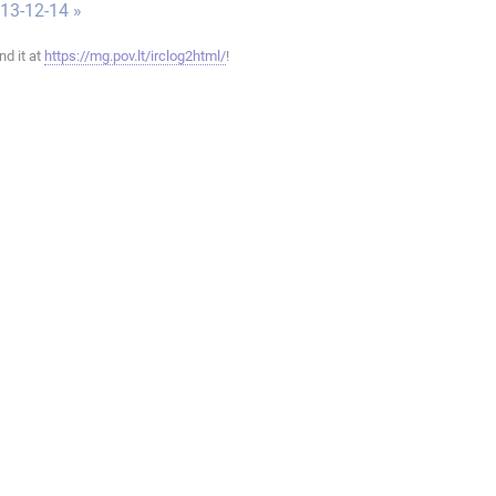
013-12-14 »
ind it at
https://mg.pov.lt/irclog2html/
!