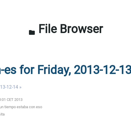
File Browser
folder
-es for Friday, 2013-12-1
013-12-14 »
00:01 CET 2013
 un tiempo estaba con eso
ita