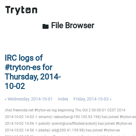
File Browser
folder
IRC logs of
#tryton-es for
Thursday, 2014-
10-02
« Wednesday, 2014-10-01
Index
Friday, 2014-10-03 »
chat.freenode.net #tryton-es log beginning Thu Oct 2 00:00:01 CEST 2014
2014-10-02 14:03 -!- smarro(~sebastian@190.105.93.196) has joined #tryton-es
2014-10-02 14:06 -!- pokoli(~pokoli@unaffiliated/pokoli) has joined #tryton-es
2014-10-02 14:56 -!- jldalla(~jld@200.41.159.98) has joined #tryton-es