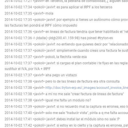
2014-10-02 17:21 <javivf> en Terceros, la pestaña de contabilidad, ¿ alguien sa
2014-10-02 17:34 <pokoli> javivf: es para aplicar el IRPF a los terceros
2014-10-02 17:35 <javivf> mola
2014-10-02 17:35 <pokoli> javivf: por ejemplo si tienes un autònomo cómo provee
las facturas ten pondrá el IRPF cómo impuesto
2014-10-02 17:36 <javivf> en lineas de factura tendria que tener habilitado el "r
2014-10-02 17:36 -!- jldalla(~jld@200.41.159.98) has joined #tryton-es
2014-10-02 17:36 <pokoli> javivf: no entiendo que quieres decir por "relacionado
2014-10-02 17:37 <pokoli> javivf: simplemente cuando creas una factura te sust
2014-10-02 17:37 <javivf> pokoli, la flechita verde esa
2014-10-02 17:37 <pokoli> javivf: si cargas el plan contable i te fijas en las reg
sustituir el IVA, por IVA + IRPF
2014-10-02 17:37 <javivf> aha pego un vistazo
2014-10-02 17:38 <javivf> pero lo de las lineas de factura era otra consulta
2014-10-02 17:38 <javivf>
http://doc.tryton-erp.es/_images/account_invoice_li
2014-10-02 17:38 <javivf> a mi no me sale "crear factura de lineas de factura"
2014-10-02 17:38 <javivf> igual me falta un modulo no?
2014-10-02 17:39 <pokoli> javivf: si no recuerdo mal la captura es erronea, eso
2014-10-02 17:40 <javivf> solo me sale "traducir vista", pinta a q me falta accou
2014-10-02 17:41 <pokoli> javivf: debes instal·lar el módulo sino no sale :P
2014-10-02 17:42 <pokoli> javivf: si estoy en lo cierto y la captura es erronea, p