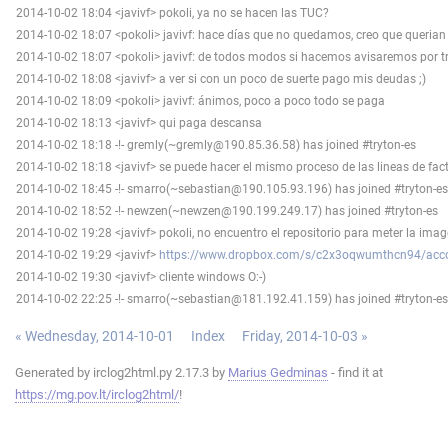
2014-10-02 18:04 <javivf> pokoli, ya no se hacen las TUC?
2014-10-02 18:07 <pokoli> javivf: hace días que no quedamos, creo que querian 
2014-10-02 18:07 <pokoli> javivf: de todos modos si hacemos avisaremos por t
2014-10-02 18:08 <javivf> a ver si con un poco de suerte pago mis deudas ;)
2014-10-02 18:09 <pokoli> javivf: ánimos, poco a poco todo se paga
2014-10-02 18:13 <javivf> qui paga descansa
2014-10-02 18:18 -!- gremly(~gremly@190.85.36.58) has joined #tryton-es
2014-10-02 18:18 <javivf> se puede hacer el mismo proceso de las lineas de fac
2014-10-02 18:45 -!- smarro(~sebastian@190.105.93.196) has joined #tryton-es
2014-10-02 18:52 -!- newzen(~newzen@190.199.249.17) has joined #tryton-es
2014-10-02 19:28 <javivf> pokoli, no encuentro el repositorio para meter la ima
2014-10-02 19:29 <javivf>
https://www.dropbox.com/s/c2x3oqwumthcn94/accou
2014-10-02 19:30 <javivf> cliente windows O:-)
2014-10-02 22:25 -!- smarro(~sebastian@181.192.41.159) has joined #tryton-es
« Wednesday, 2014-10-01
Index
Friday, 2014-10-03 »
Generated by irclog2html.py 2.17.3 by
Marius Gedminas
- find it at
https://mg.pov.lt/irclog2html/
!