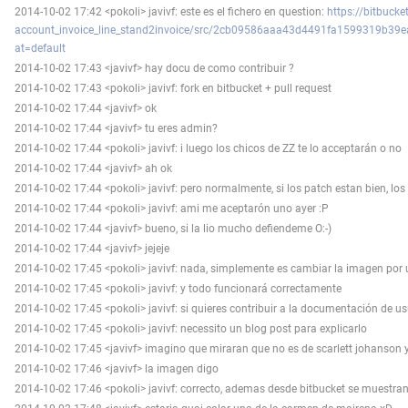
2014-10-02 17:42 <pokoli> javivf: este es el fichero en question:
https://bitbucke
account_invoice_line_stand2invoice/src/2cb09586aaa43d4491fa1599319b39ea
at=default
2014-10-02 17:43 <javivf> hay docu de como contribuir ?
2014-10-02 17:43 <pokoli> javivf: fork en bitbucket + pull request
2014-10-02 17:44 <javivf> ok
2014-10-02 17:44 <javivf> tu eres admin?
2014-10-02 17:44 <pokoli> javivf: i luego los chicos de ZZ te lo acceptarán o no
2014-10-02 17:44 <javivf> ah ok
2014-10-02 17:44 <pokoli> javivf: pero normalmente, si los patch estan bien, l
2014-10-02 17:44 <pokoli> javivf: ami me aceptarón uno ayer :P
2014-10-02 17:44 <javivf> bueno, si la lio mucho defiendeme O:-)
2014-10-02 17:44 <javivf> jejeje
2014-10-02 17:45 <pokoli> javivf: nada, simplemente es cambiar la imagen por
2014-10-02 17:45 <pokoli> javivf: y todo funcionará correctamente
2014-10-02 17:45 <pokoli> javivf: si quieres contribuir a la documentación de 
2014-10-02 17:45 <pokoli> javivf: necessito un blog post para explicarlo
2014-10-02 17:45 <javivf> imagino que miraran que no es de scarlett johanson y
2014-10-02 17:46 <javivf> la imagen digo
2014-10-02 17:46 <pokoli> javivf: correcto, ademas desde bitbucket se muestran 