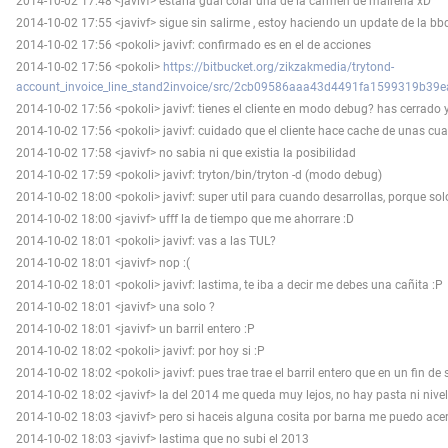
2014-10-02 17:48 <javivf> estaria guai colar una de la carmen de mairena xD
2014-10-02 17:55 <javivf> sigue sin salirme , estoy haciendo un update de la bbd
2014-10-02 17:56 <pokoli> javivf: confirmado es en el de acciones
2014-10-02 17:56 <pokoli>
https://bitbucket.org/zikzakmedia/trytond-
account_invoice_line_stand2invoice/src/2cb09586aaa43d4491fa1599319b39ea
2014-10-02 17:56 <pokoli> javivf: tienes el cliente en modo debug? has cerrado y
2014-10-02 17:56 <pokoli> javivf: cuidado que el cliente hace cache de unas c
2014-10-02 17:58 <javivf> no sabia ni que existia la posibilidad
2014-10-02 17:59 <pokoli> javivf: tryton/bin/tryton -d (modo debug)
2014-10-02 18:00 <pokoli> javivf: super util para cuando desarrollas, porque solo 
2014-10-02 18:00 <javivf> ufff la de tiempo que me ahorrare :D
2014-10-02 18:01 <pokoli> javivf: vas a las TUL?
2014-10-02 18:01 <javivf> nop :(
2014-10-02 18:01 <pokoli> javivf: lastima, te iba a decir me debes una cañita :P
2014-10-02 18:01 <javivf> una solo ?
2014-10-02 18:01 <javivf> un barril entero :P
2014-10-02 18:02 <pokoli> javivf: por hoy si :P
2014-10-02 18:02 <pokoli> javivf: pues trae trae el barril entero que en un fin 
2014-10-02 18:02 <javivf> la del 2014 me queda muy lejos, no hay pasta ni nivel
2014-10-02 18:03 <javivf> pero si haceis alguna cosita por barna me puedo ace
2014-10-02 18:03 <javivf> lastima que no subi el 2013