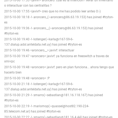
2015-10-30 17:55 <javivf> aroncero: cual es la intencion? llevar un inventario
o interactuar con las centralitas ?
2015-10-30 17:55 <javivf> creo que no me has podido leer antes O:-)
2015-10-30 18:18 -!- aroncero_(~aroncero@86.63.19.153) has joined #tryton-
es
2015-10-30 19:36 -!- aroncero__(~aroncero@86.63.19.153) has joined
#tryton-es
2015-10-30 19:40 -!- kstenger(~karla@r167-59-6-
137.dialup.adsl.anteldata.net.uy) has joined #tryton-es
2015-10-30 19:46 <aroncero__> javivf: interactuar
2015-10-30 19:47 <aroncero> javivf: ya funciona en freeswitch a traves de
xml-rpc
2015-10-30 19:48 <aroncero> javivf: pero en plan funciona... ahora tengo que
hacerlo bien
2015-10-30 19:48 <aroncero> :P
2015-10-30 21:18 -!- kstenger(~karla@r167-59-6-
137.dialup.adsl.anteldata.net.uy) has joined #tryton-es
2015-10-30 21:29 -!- smarro(~sebastian@181.16.118.167) has joined
#tryton-es
2015-10-30 22:19 -!- mariomop(~quassel@host82.190-224-
85.telecom.net.ar) has joined #tryton-es
2015-10-30 22:22 -!- smarro(~sebastian@181.16.4.44) has joined #tryton-es