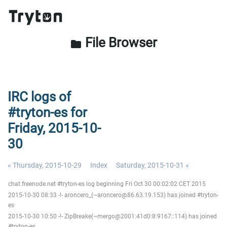
File Browser
folder
IRC logs of
#tryton-es for
Friday, 2015-10-
30
« Thursday, 2015-10-29
Index
Saturday, 2015-10-31 »
chat.freenode.net #tryton-es log beginning Fri Oct 30 00:02:02 CET 2015
2015-10-30 08:33 -!- aroncero_(~aroncero@86.63.19.153) has joined #tryton-
es
2015-10-30 10:50 -!- ZipBreake(~mergo@2001:41d0:8:9167::114) has joined
#tryton-es