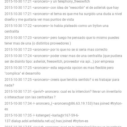
2015-10-30 17:21 <aroncero> y un telephony_freeswitch
2015-10-30 17:21 <aroncero> con idea de "reescribir" el de asterisk que hay
2015-10-30 17:21 <aroncero> el tema es que me ha surgido una duda a nivel
diseño y me gustaria ver mas puntos de vista
2015-10-30 17:22 <aroncero> lo habia plateado como un tryton una
centralita
2015-10-30 17:23 <aroncero> pero luego he pensado que lo mismo puedes
tener mas de una (o distintos proveedores )
2015-10-30 17:23 <aroncero> por lo que no se si seria mas correcto
2015-10-30 17:24 <aroncero> poder crear mas de una centralita (que pudiera
ser de disinto tipo: asterisk, freeswitch, proveedor via api...) por empresa
2015-10-30 17:25 <aroncero> esta segunda opcion es mas flexible pero
"complica" el desarrollo
2015-10-30 17:25 <aroncero> creeis que tendria sentido? o es trabajar para
nada?
2015-10-30 17:31 <javivf> aroncero: cual es la intencion? llevar un inventario
o interactuar con las centralitas ?
2015-10-30 17:34 -!- aroncero_(~aroncero@86.63.19.153) has joined #tryton-
es
2015-10-30 17:35 -!- kstenger(~karla@r167-59-6-
137.dialup.adsl.anteldata.net.uy) has joined #tryton-es