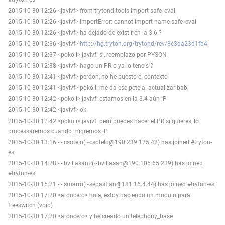
2015-10-30 12:26 <javivf> from trytond.tools import safe_eval
2015-10-30 12:26 <javivf> ImportError: cannot import name safe_eval
2015-10-30 12:26 <javivf> ha dejado de existir en la 3.6 ?
2015-10-30 12:36 <javivf>
http://hg.tryton.org/trytond/rev/8c3da23d1fb4
2015-10-30 12:37 <pokoli> javivf: si, reemplazo por PYSON
2015-10-30 12:38 <javivf> hago un PR o ya lo teneis ?
2015-10-30 12:41 <javivf> perdon, no he puesto el contexto
2015-10-30 12:41 <javivf> pokoli: me da ese pete al actualizar babi
2015-10-30 12:42 <pokoli> javivf: estamos en la 3.4 aún :P
2015-10-30 12:42 <javivf> ok
2015-10-30 12:42 <pokoli> javivf: però puedes hacer el PR si quieres, lo
processaremos cuando migremos :P
2015-10-30 13:16 -!- csotelo(~csotelo@190.239.125.42) has joined #tryton-
es
2015-10-30 14:28 -!- bvillasanti(~bvillasan@190.105.65.239) has joined
#tryton-es
2015-10-30 15:21 -!- smarro(~sebastian@181.16.4.44) has joined #tryton-es
2015-10-30 17:20 <aroncero> hola, estoy haciendo un modulo para
freeswitch (voip)
2015-10-30 17:20 <aroncero> y he creado un telephony_base