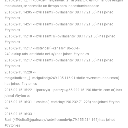
2016-02-15 12:11 <pokoli> meigallodixital: al principio es normal que tengan
mas dudas, se necessita un tiempo para ir acostumbrandose
2016-02-15 14:05 -!- bvillasanti(~bvillasan@138.117.21.56) has joined
#tryton-es
2016-02-15 14:51 -!- bvillasanti(~bvillasan@138.117.21.56) has joined
#tryton-es
2016-02-15 15:10 -!- bvillasanti1(~bvillasan@138.117.21.56) has joined
#tryton-es
2016-02-15 15:17 -!- kstenger(~karla@r186-50-1-
240.dialup.adsl.anteldata.net.uy) has joined #tryton-es
2016-02-15 15:17 -!- bvillasanti(~bvillasan@138.117.21.56) has joined
#tryton-es
2016-02-15 15:20 -!-
meigallodixital_(~meigallod@249.135.116.91.static.reverse-mundo-r.com)
has joined #tryton-es
2016-02-15 15:22 -!- iparszyk(~iparszyk@65-222-16-190.fibertel.com.ar) has
joined #tryton-es
2016-02-15 16:31 -!- csotelo(~csotelo@190.232.71.228) has joined #tryton-
es
2016-02-15 16:33 -!-
Beni_(4f9bd6a5@gateway/web/freenode/ip.79.155.214.165) has joined
#tryton-es