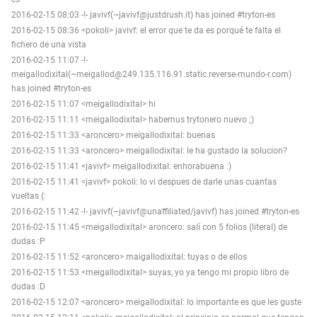
2016-02-15 08:03 -!- javivf(~javivf@justdrush.it) has joined #tryton-es
2016-02-15 08:36 <pokoli> javivf: el error que te da es porqué te falta el
fichero de una vista
2016-02-15 11:07 -!-
meigallodixital(~meigallod@249.135.116.91.static.reverse-mundo-r.com)
has joined #tryton-es
2016-02-15 11:07 <meigallodixital> hi
2016-02-15 11:11 <meigallodixital> habemus trytonero nuevo ;)
2016-02-15 11:33 <aroncero> meigallodixital: buenas
2016-02-15 11:33 <aroncero> meigallodixital: le ha gustado la solucion?
2016-02-15 11:41 <javivf> meigallodixital: enhorabuena :)
2016-02-15 11:41 <javivf> pokoli: lo vi despues de darle unas cuantas
vueltas (:
2016-02-15 11:42 -!- javivf(~javivf@unaffiliated/javivf) has joined #tryton-es
2016-02-15 11:45 <meigallodixital> aroncero: salí con 5 folios (literal) de
dudas :P
2016-02-15 11:52 <aroncero> maigallodixital: tuyas o de ellos
2016-02-15 11:53 <meigallodixital> suyas, yo ya tengo mi propio libro de
dudas :D
2016-02-15 12:07 <aroncero> meigallodixital: lo importante es que les guste