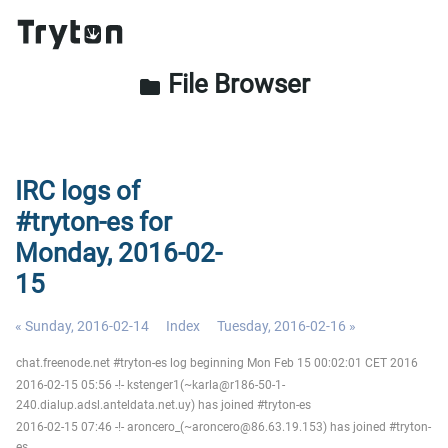
File Browser
folder
IRC logs of
#tryton-es for
Monday, 2016-02-
15
« Sunday, 2016-02-14
Index
Tuesday, 2016-02-16 »
chat.freenode.net #tryton-es log beginning Mon Feb 15 00:02:01 CET 2016
2016-02-15 05:56 -!- kstenger1(~karla@r186-50-1-
240.dialup.adsl.anteldata.net.uy) has joined #tryton-es
2016-02-15 07:46 -!- aroncero_(~aroncero@86.63.19.153) has joined #tryton-
es