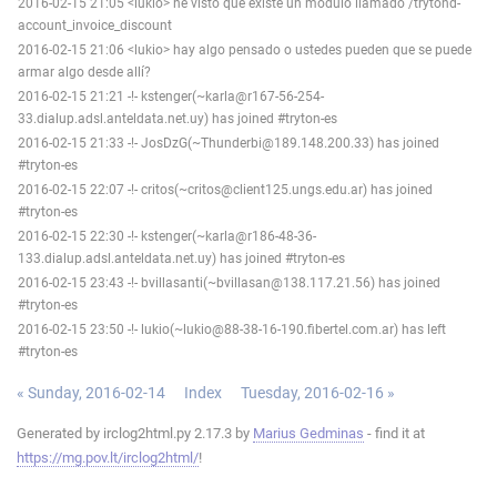
2016-02-15 21:05 <lukio> he visto que existe un módulo llamado /trytond-
account_invoice_discount
2016-02-15 21:06 <lukio> hay algo pensado o ustedes pueden que se puede
armar algo desde allí?
2016-02-15 21:21 -!- kstenger(~karla@r167-56-254-
33.dialup.adsl.anteldata.net.uy) has joined #tryton-es
2016-02-15 21:33 -!- JosDzG(~Thunderbi@189.148.200.33) has joined
#tryton-es
2016-02-15 22:07 -!- critos(~critos@client125.ungs.edu.ar) has joined
#tryton-es
2016-02-15 22:30 -!- kstenger(~karla@r186-48-36-
133.dialup.adsl.anteldata.net.uy) has joined #tryton-es
2016-02-15 23:43 -!- bvillasanti(~bvillasan@138.117.21.56) has joined
#tryton-es
2016-02-15 23:50 -!- lukio(~lukio@88-38-16-190.fibertel.com.ar) has left
#tryton-es
« Sunday, 2016-02-14
Index
Tuesday, 2016-02-16 »
Generated by irclog2html.py 2.17.3 by
Marius Gedminas
- find it at
https://mg.pov.lt/irclog2html/
!