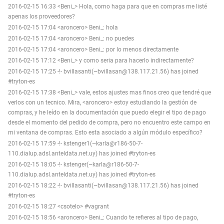
2016-02-15 16:33 <Beni_> Hola, como haga para que en compras me listé
apenas los proveedores?
2016-02-15 17:04 <aroncero> Beni_: hola
2016-02-15 17:04 <aroncero> Beni_: no puedes
2016-02-15 17:04 <aroncero> Beni_: por lo menos directamente
2016-02-15 17:12 <Beni_> y como seria para hacerlo indirectamente?
2016-02-15 17:25 -!- bvillasanti(~bvillasan@138.117.21.56) has joined
#tryton-es
2016-02-15 17:38 <Beni_> vale, estos ajustes mas finos creo que tendré que
verlos con un tecnico. Mira, <aroncero> estoy estudiando la gestión de
compras, y he leído en la documentación que puedo elegir el tipo de pago
desde el momento del pedido de compra, pero no encuentro este campo en
mi ventana de compras. Esto esta asociado a algún módulo específico?
2016-02-15 17:59 -!- kstenger1(~karla@r186-50-7-
110.dialup.adsl.anteldata.net.uy) has joined #tryton-es
2016-02-15 18:05 -!- kstenger(~karla@r186-50-7-
110.dialup.adsl.anteldata.net.uy) has joined #tryton-es
2016-02-15 18:22 -!- bvillasanti(~bvillasan@138.117.21.56) has joined
#tryton-es
2016-02-15 18:27 <csotelo> #vagrant
2016-02-15 18:56 <aroncero> Beni_: Cuando te refieres al tipo de pago,