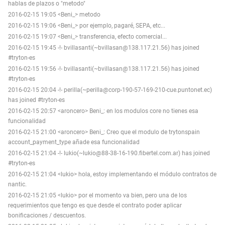
hablas de plazos o "metodo"
2016-02-15 19:05 <Beni_> metodo
2016-02-15 19:06 <Beni_> por ejemplo, pagaré, SEPA, etc...
2016-02-15 19:07 <Beni_> transferencia, efecto comercial...
2016-02-15 19:45 -!- bvillasanti(~bvillasan@138.117.21.56) has joined
#tryton-es
2016-02-15 19:56 -!- bvillasanti(~bvillasan@138.117.21.56) has joined
#tryton-es
2016-02-15 20:04 -!- perilla(~perilla@corp-190-57-169-210-cue.puntonet.ec)
has joined #tryton-es
2016-02-15 20:57 <aroncero> Beni_: en los modulos core no tienes esa
funcionalidad
2016-02-15 21:00 <aroncero> Beni_: Creo que el modulo de trytonspain
account_payment_type añade esa funcionalidad
2016-02-15 21:04 -!- lukio(~lukio@88-38-16-190.fibertel.com.ar) has joined
#tryton-es
2016-02-15 21:04 <lukio> hola, estoy implementando el módulo contratos de
nantic.
2016-02-15 21:05 <lukio> por el momento va bien, pero una de los
requerimientos que tengo es que desde el contrato poder aplicar
bonificaciones / descuentos.