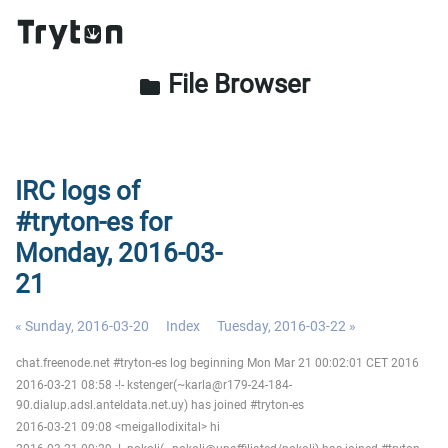
File Browser
folder
IRC logs of
#tryton-es for
Monday, 2016-03-
21
« Sunday, 2016-03-20
Index
Tuesday, 2016-03-22 »
chat.freenode.net #tryton-es log beginning Mon Mar 21 00:02:01 CET 2016
2016-03-21 08:58 -!- kstenger(~karla@r179-24-184-
90.dialup.adsl.anteldata.net.uy) has joined #tryton-es
2016-03-21 09:08 <meigallodixital> hi