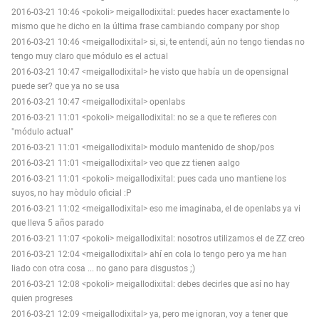
2016-03-21 10:46 <pokoli> meigallodixital: puedes hacer exactamente lo
mismo que he dicho en la última frase cambiando company por shop
2016-03-21 10:46 <meigallodixital> si, si, te entendí, aún no tengo tiendas no
tengo muy claro que módulo es el actual
2016-03-21 10:47 <meigallodixital> he visto que había un de opensignal
puede ser? que ya no se usa
2016-03-21 10:47 <meigallodixital> openlabs
2016-03-21 11:01 <pokoli> meigallodixital: no se a que te refieres con
"módulo actual"
2016-03-21 11:01 <meigallodixital> modulo mantenido de shop/pos
2016-03-21 11:01 <meigallodixital> veo que zz tienen aalgo
2016-03-21 11:01 <pokoli> meigallodixital: pues cada uno mantiene los
suyos, no hay mòdulo oficial :P
2016-03-21 11:02 <meigallodixital> eso me imaginaba, el de openlabs ya vi
que lleva 5 años parado
2016-03-21 11:07 <pokoli> meigallodixital: nosotros utilizamos el de ZZ creo
2016-03-21 12:04 <meigallodixital> ahí en cola lo tengo pero ya me han
liado con otra cosa ... no gano para disgustos ;)
2016-03-21 12:08 <pokoli> meigallodixital: debes decirles que así no hay
quien progreses
2016-03-21 12:09 <meigallodixital> ya, pero me ignoran, voy a tener que