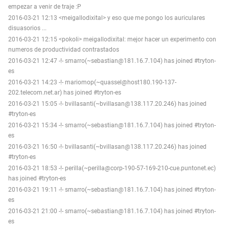
empezar a venir de traje :P
2016-03-21 12:13 <meigallodixital> y eso que me pongo los auriculares
disuasorios ...
2016-03-21 12:15 <pokoli> meigallodixital: mejor hacer un experimento con
numeros de productividad contrastados
2016-03-21 12:47 -!- smarro(~sebastian@181.16.7.104) has joined #tryton-
es
2016-03-21 14:23 -!- mariomop(~quassel@host180.190-137-
202.telecom.net.ar) has joined #tryton-es
2016-03-21 15:05 -!- bvillasanti(~bvillasan@138.117.20.246) has joined
#tryton-es
2016-03-21 15:34 -!- smarro(~sebastian@181.16.7.104) has joined #tryton-
es
2016-03-21 16:50 -!- bvillasanti(~bvillasan@138.117.20.246) has joined
#tryton-es
2016-03-21 18:53 -!- perilla(~perilla@corp-190-57-169-210-cue.puntonet.ec)
has joined #tryton-es
2016-03-21 19:11 -!- smarro(~sebastian@181.16.7.104) has joined #tryton-
es
2016-03-21 21:00 -!- smarro(~sebastian@181.16.7.104) has joined #tryton-
es