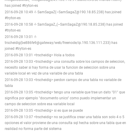
has joined #tryton-es
2016-09-28 10:49 -!- SamSagaZ(~SamSagaZ@190.18.85.238) has joined
#tryton-es
2016-09-28 10:58 -!- SamSagaZ_(~SamSagaZ@190.18.85.238) has joined
#tryton-es
2016-09-28 13:01 -!-
trscheidig(be886fe9@gateway/web/freenode/ip.190.136.111.233) has
joined #tryton-es
2016-09-28 13:01 <trscheidig> Hola a todos
2016-09-28 13:03 <trscheidig> una consulta sobre los campos de seleccion,
necesito saber si hay forma de usar la funcion de seleccion sobre una
variable local en vez de una variable de una tabla
2016-09-28 13:03 <trscheidig> perdon campo de una tabla no variable de
tabla
2016-09-28 13:05 <trscheidig> tengo una variable que trae un dato "01" que
significa por ejemplo "documento unico" como puedo implementar un
campo de seleccion sobre esa variable local
2016-09-28 13:05 <trscheidig> si es que se puede
2016-09-28 13:07 <trscheidig> no se justifica crear una tabla son solo 4 o 5
opciones el valor proviene de una consulta sql hecha sobre una tabla que en
realidad no forma parte del sistema