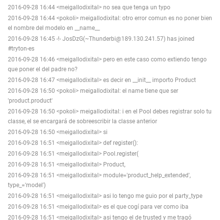
2016-09-28 16:44 <meigallodixital> no sea que tenga un typo
2016-09-28 16:44 <pokoli> meigallodixital: otro error comun es no poner bien
el nombre del modelo en __name__
2016-09-28 16:45 -!- JosDzG(~Thunderbi@189.130.241.57) has joined
#tryton-es
2016-09-28 16:46 <meigallodixital> pero en este caso como extiendo tengo
que poner el del padre no?
2016-09-28 16:47 <meigallodixital> es decir en __init__ importo Product
2016-09-28 16:50 <pokoli> meigallodixital: el name tiene que ser
'product.product'
2016-09-28 16:50 <pokoli> meigallodixital: i en el Pool debes registrar solo tu
classe, el se encargará de sobreescribir la classe anterior
2016-09-28 16:50 <meigallodixital> si
2016-09-28 16:51 <meigallodixital> def register():
2016-09-28 16:51 <meigallodixital> Pool.register(
2016-09-28 16:51 <meigallodixital> Product,
2016-09-28 16:51 <meigallodixital> module='product_help_extended',
type_='model')
2016-09-28 16:51 <meigallodixital> asi lo tengo me guio por el party_type
2016-09-28 16:51 <meigallodixital> es el que cogí para ver como iba
2016-09-28 16:51 <meigallodixital> asi tengo el de trusted y me tragó