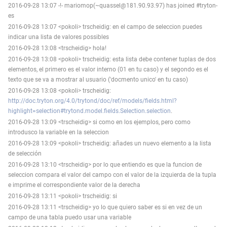
2016-09-28 13:07 -!- mariomop(~quassel@181.90.93.97) has joined #tryton-
es
2016-09-28 13:07 <pokoli> trscheidig: en el campo de seleccion puedes
indicar una lista de valores possibles
2016-09-28 13:08 <trscheidig> hola!
2016-09-28 13:08 <pokoli> trscheidig: esta lista debe contener tuplas de dos
elementos, el primero es el valor interno (01 en tu caso) y el segondo es el
texto que se va a mostrar al usuario ('docmento unico' en tu caso)
2016-09-28 13:08 <pokoli> trscheidig:
http://doc.tryton.org/4.0/trytond/doc/ref/models/fields.html?
highlight=selection#trytond.model.fields.Selection.selection
.
2016-09-28 13:09 <trscheidig> si como en los ejemplos, pero como
introdusco la variable en la seleccion
2016-09-28 13:09 <pokoli> trscheidig: añades un nuevo elemento a la lista
de selección
2016-09-28 13:10 <trscheidig> por lo que entiendo es que la funcion de
seleccion compara el valor del campo con el valor de la izquierda de la tupla
e imprime el correspondiente valor de la derecha
2016-09-28 13:11 <pokoli> trscheidig: si
2016-09-28 13:11 <trscheidig> yo lo que quiero saber es si en vez de un
campo de una tabla puedo usar una variable