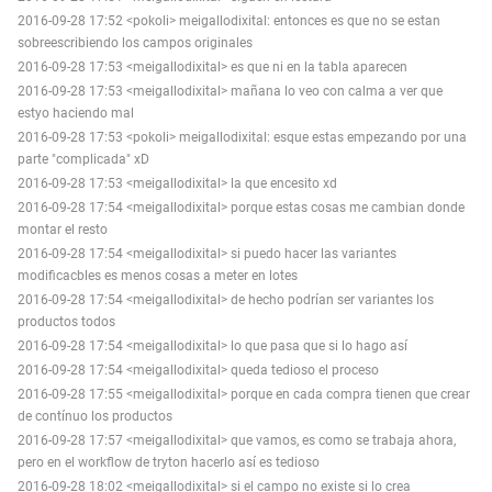
2016-09-28 17:52 <pokoli> meigallodixital: entonces es que no se estan
sobreescribiendo los campos originales
2016-09-28 17:53 <meigallodixital> es que ni en la tabla aparecen
2016-09-28 17:53 <meigallodixital> mañana lo veo con calma a ver que
estyo haciendo mal
2016-09-28 17:53 <pokoli> meigallodixital: esque estas empezando por una
parte "complicada" xD
2016-09-28 17:53 <meigallodixital> la que encesito xd
2016-09-28 17:54 <meigallodixital> porque estas cosas me cambian donde
montar el resto
2016-09-28 17:54 <meigallodixital> si puedo hacer las variantes
modificacbles es menos cosas a meter en lotes
2016-09-28 17:54 <meigallodixital> de hecho podrían ser variantes los
productos todos
2016-09-28 17:54 <meigallodixital> lo que pasa que si lo hago así
2016-09-28 17:54 <meigallodixital> queda tedioso el proceso
2016-09-28 17:55 <meigallodixital> porque en cada compra tienen que crear
de contínuo los productos
2016-09-28 17:57 <meigallodixital> que vamos, es como se trabaja ahora,
pero en el workflow de tryton hacerlo así es tedioso
2016-09-28 18:02 <meigallodixital> si el campo no existe si lo crea