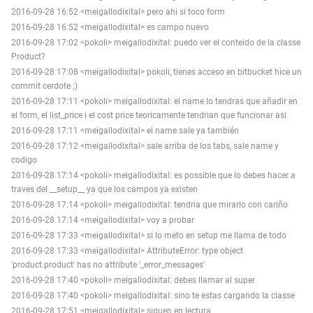
2016-09-28 16:52 <meigallodixital> pero ahi si toco form
2016-09-28 16:52 <meigallodixital> es campo nuevo
2016-09-28 17:02 <pokoli> meigallodixital: puedo ver el conteido de la classe
Product?
2016-09-28 17:08 <meigallodixital> pokoli, tienes acceso en bitbucket hice un
commit cerdote ;)
2016-09-28 17:11 <pokoli> meigallodixital: el name lo tendras que añadir en
el form, el list_price i el cost price teoricamente tendrian que funcionar asi
2016-09-28 17:11 <meigallodixital> el name sale ya también
2016-09-28 17:12 <meigallodixital> sale arriba de los tabs, sale name y
codigo
2016-09-28 17:14 <pokoli> meigallodixital: es possible que lo debes hacer a
traves del __setup__ ya que los campos ya existen
2016-09-28 17:14 <pokoli> meigallodixital: tendria que mirarlo con cariño
2016-09-28 17:14 <meigallodixital> voy a probar
2016-09-28 17:33 <meigallodixital> si lo meto en setup me llama de todo
2016-09-28 17:33 <meigallodixital> AttributeError: type object
'product.product' has no attribute '_error_messages'
2016-09-28 17:40 <pokoli> meigallodixital: debes llamar al super
2016-09-28 17:40 <pokoli> meigallodixital: sino te estas cargando la classe
2016-09-28 17:51 <meigallodixital> siguen en lectura