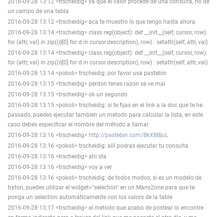
2016-09-28 13:12 <trscheidig> ya que el valor procede de una consulta, no de
un campo de una tabla
2016-09-28 13:12 <trscheidig> aca te muestro lo que tengo hasta ahora
2016-09-28 13:14 <trscheidig> class reg(object): def __init__(self, cursor, row):
for (attr, val) in zip((d[0] for d in cursor.description), row) : setattr(self, attr, val)
2016-09-28 13:14 <trscheidig> class reg(object): def __init__(self, cursor, row):
for (attr, val) in zip((d[0] for d in cursor.description), row) : setattr(self, attr, val)
2016-09-28 13:14 <pokoli> trscheidig: por favor usa pastebin
2016-09-28 13:15 <trscheidig> perdon tenes razon se ve mal
2016-09-28 13:15 <trscheidig> ok un segundo
2016-09-28 13:15 <pokoli> trscheidig: si te fijas en el link a la doc que te he
passado, puedes ejecutar tambien un metodo para calcular la lista, en este
caso debes especificar el nombre del método a llamar
2016-09-28 13:16 <trscheidig>
http://pastebin.com/BkXBBjuL
2016-09-28 13:16 <pokoli> trscheidig: allí podras ejecutar tu consulta
2016-09-28 13:16 <trscheidig> ahi sta
2016-09-28 13:16 <trscheidig> voy a ver
2016-09-28 13:16 <pokoli> trscheidig: de todos modos, si es un modelo de
tryton, puedes utilizar el widget="selection" en un Many2one para que te
ponga un selection automáticamente con los valors de la table
2016-09-28 13:17 <trscheidig> el metodo que acabo de postear lo encontre