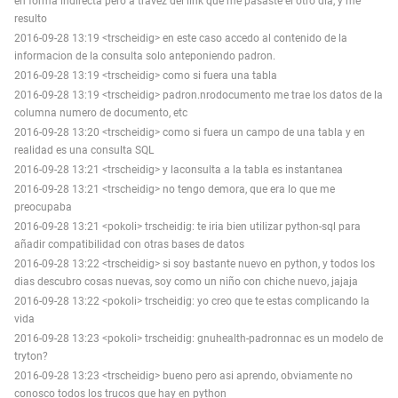
en forma indirecta pero a travez del link que me pasaste el otro dia, y me
resulto
2016-09-28 13:19 <trscheidig> en este caso accedo al contenido de la
informacion de la consulta solo anteponiendo padron.
2016-09-28 13:19 <trscheidig> como si fuera una tabla
2016-09-28 13:19 <trscheidig> padron.nrodocumento me trae los datos de la
columna numero de documento, etc
2016-09-28 13:20 <trscheidig> como si fuera un campo de una tabla y en
realidad es una consulta SQL
2016-09-28 13:21 <trscheidig> y laconsulta a la tabla es instantanea
2016-09-28 13:21 <trscheidig> no tengo demora, que era lo que me
preocupaba
2016-09-28 13:21 <pokoli> trscheidig: te iria bien utilizar python-sql para
añadir compatibilidad con otras bases de datos
2016-09-28 13:22 <trscheidig> si soy bastante nuevo en python, y todos los
dias descubro cosas nuevas, soy como un niño con chiche nuevo, jajaja
2016-09-28 13:22 <pokoli> trscheidig: yo creo que te estas complicando la
vida
2016-09-28 13:23 <pokoli> trscheidig: gnuhealth-padronnac es un modelo de
tryton?
2016-09-28 13:23 <trscheidig> bueno pero asi aprendo, obviamente no
conosco todos los trucos que hay en python