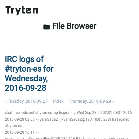
File Browser
folder
IRC logs of
#tryton-es for
Wednesday,
2016-09-28
« Tuesday, 2016-09-27
Index
Thursday, 2016-09-29 »
chat.freenode.net #tryton-es log beginning Wed Sep 28 00:02:01 CEST 2016
2016-09-28 02:06 -!- SamSagaZ_(~SamSagaZ@190.18.85.238) has joined
#tryton-es
2016-09-28 10:11 -!-
meigallodixital(~meigallod@249.135.116.91.static.reverse-mundo-r.com)