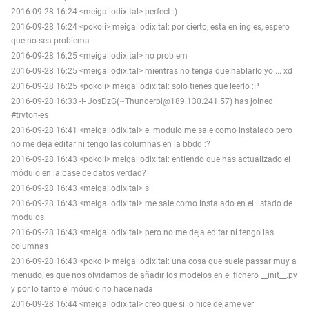
2016-09-28 16:24 <meigallodixital> perfect :)
2016-09-28 16:24 <pokoli> meigallodixital: por cierto, esta en ingles, espero
que no sea problema
2016-09-28 16:25 <meigallodixital> no problem
2016-09-28 16:25 <meigallodixital> mientras no tenga que hablarlo yo ... xd
2016-09-28 16:25 <pokoli> meigallodixital: solo tienes que leerlo :P
2016-09-28 16:33 -!- JosDzG(~Thunderbi@189.130.241.57) has joined
#tryton-es
2016-09-28 16:41 <meigallodixital> el modulo me sale como instalado pero
no me deja editar ni tengo las columnas en la bbdd :?
2016-09-28 16:43 <pokoli> meigallodixital: entiendo que has actualizado el
módulo en la base de datos verdad?
2016-09-28 16:43 <meigallodixital> si
2016-09-28 16:43 <meigallodixital> me sale como instalado en el listado de
modulos
2016-09-28 16:43 <meigallodixital> pero no me deja editar ni tengo las
columnas
2016-09-28 16:43 <pokoli> meigallodixital: una cosa que suele passar muy a
menudo, es que nos olvidamos de añadir los modelos en el fichero __init__.py
y por lo tanto el móudlo no hace nada
2016-09-28 16:44 <meigallodixital> creo que si lo hice dejame ver