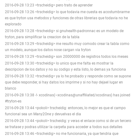
2016-09-28 13:23 <trscheidig> pero trato de aprender
2016-09-28 13:26 <trscheidig> lo que todavia me cuesta es acostumbrarme
es que tryton usa metodos y funciones de otras librerias que todavia no he
explorado
2016-09-28 13:28 <trscheidig> si gnuhealth-padronnac es un modelo de
tryton, para simplificar la creacion de la tabla
2016-09-28 13:29 <trscheidig> me resulto muy comodo crear la tabla como
un modelo, aunque los datos nose cargan via tryton
2016-09-28 13:29 <trscheidig> son 20000000 de registros todos los meses
2016-09-28 13:30 <trscheidig> lo unico que me falta es mostrar la
descripcion de los datos y no su codigo y esta listo, lo demas ya funciona
2016-09-28 13:32 <trscheidig> ya lo he probado y responde como se supone
que debe responder, si hay datos los imprime y si no hay dejael lugar en
blanco
2016-09-28 13:38 -!- xcodinas(~xcodinas@unaffiliated/xcodinas) has joined
#tryton-es
2016-09-28 13:44 <pokoli> trscheidig: entonces, lo mejor es que el campo
funcional sea un Many2One y devuelvas el dia
2016-09-28 13:44 <pokoli> trscheidig: y veras el enlace como si de un tercero
se tratase y podras utilizar la carpeta para acceder a todos sus detalles
2016-09-28 13:46 <trscheidig> no me funcionaria, ya que tendria que