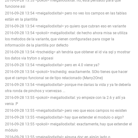
2016-09-28 13:53 <pokoli> meigallodixital: no, esta pensado para que
funcione asi
2016-09-28 13:54 <meigallodixital> pero no veo los campos en las tablas
están en la plantilla
2016-09-28 13:54 <meigallodixital> yo quiero que cubran eso en variante
2016-09-28 13:54 <pokoli> meigallodixital: de hecho ahora misa se utiliza
los metodos de la variante, que vienen configuradas para coger la
información de la plantilla por defecto
2016-09-28 13:54 <trscheidig> ah tendria que obtener el id via sql y mostrar
los datos via tryton o algoasi
2016-09-28 13:54 <meigallodixital> pero en 4.0 viene ya?
2016-09-28 13:54 <pokoli> trscheidig: exactamente. SOlo tienes que hacer
que el campo funcional se de tipo relacionado (Many2One)
2016-09-28 13:54 <meigallodixital> porque me darias la vida y ya te debería
otra ronda de pinchos y vcervezas ...
2016-09-28 13:55 <pokoli> meigallodixital: yo empeze con la 2.6 y allí ya
venia :P
2016-09-28 13:55 <meigallodixital> pero veo que esos campos no existen
2016-09-28 13:55 <meigallodixital> hay que extender el modulo o algo?
2016-09-28 13:55 <pokoli> meigallodixital: exactamente, hay que extender el
módulo
2016-09-28 13:55 <meigallodixital> alguna doc en algún lado o