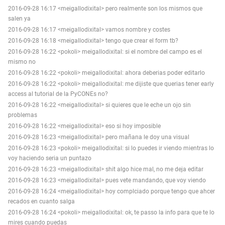
2016-09-28 16:17 <meigallodixital> pero realmente son los mismos que
salen ya
2016-09-28 16:17 <meigallodixital> vamos nombre y costes
2016-09-28 16:18 <meigallodixital> tengo que crear el form tb?
2016-09-28 16:22 <pokoli> meigallodixital: si el nombre del campo es el
mismo no
2016-09-28 16:22 <pokoli> meigallodixital: ahora deberias poder editarlo
2016-09-28 16:22 <pokoli> meigallodixital: me dijiste que querias tener early
access al tutorial de la PyCONEs no?
2016-09-28 16:22 <meigallodixital> si quieres que le eche un ojo sin
problemas
2016-09-28 16:22 <meigallodixital> eso si hoy imposible
2016-09-28 16:23 <meigallodixital> pero mañana le doy una visual
2016-09-28 16:23 <pokoli> meigallodixital: si lo puedes ir viendo mientras lo
voy haciendo seria un puntazo
2016-09-28 16:23 <meigallodixital> shit algo hice mal, no me deja editar
2016-09-28 16:23 <meigallodixital> pues vete mandando, que voy viendo
2016-09-28 16:24 <meigallodixital> hoy complciado porque tengo que ahcer
recados en cuanto salga
2016-09-28 16:24 <pokoli> meigallodixital: ok, te passo la info para que te lo
mires cuando puedas