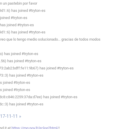
n un pastebin por favor
1::6) has joined #tryton-es
 joined #tryton-es
as joined #tryton-es
1::6) has joined #tryton-es
creo que lo tengo medio solucionado... gracias de todos modos
ro) has joined #tryton-es
56) has joined #tryton-es
3:2ab2:bdff:fe11:9b67) has joined #tryton-es
::3) has joined #tryton-es
 joined #tryton-es
 joined #tryton-es
c8:c846:2259:37da:d7ee) has joined #tryton-es
::3) has joined #tryton-es
017-11-11 »
ind it at
https://mg.pov.lt/irclog2html/
!