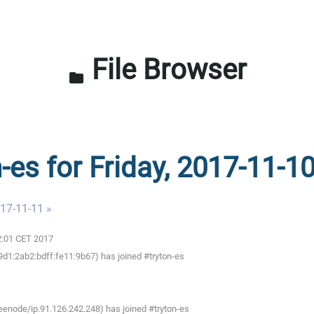
File Browser
folder
-es for Friday, 2017-11-1
017-11-11 »
02:01 CET 2017
d1:2ab2:bdff:fe11:9b67) has joined #tryton-es
node/ip.91.126.242.248) has joined #tryton-es