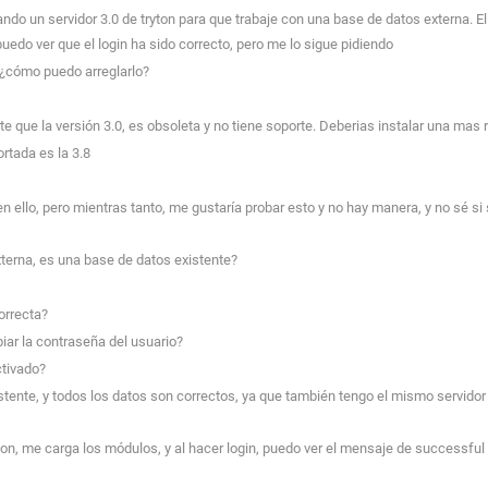
do un servidor 3.0 de tryton para que trabaje con una base de datos externa. El 
puedo ver que el login ha sido correcto, pero me lo sigue pidiendo
¿cómo puedo arreglarlo?
e que la versión 3.0, es obsoleta y no tiene soporte. Deberias instalar una mas 
rtada es la 3.8
 ello, pero mientras tanto, me gustaría probar esto y no hay manera, y no sé s
terna, es una base de datos existente?
orrecta?
ar la contraseña del usuario?
ctivado?
tente, y todos los datos son correctos, ya que también tengo el mismo servidor 
n, me carga los módulos, y al hacer login, puedo ver el mensaje de successful log