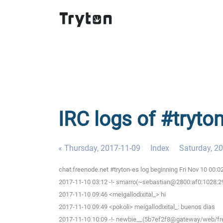
IRC logs of #tryton
« Thursday, 2017-11-09
Index
Saturday, 2
chat.freenode.net #tryton-es log beginning Fri Nov 10 00:
2017-11-10 03:12 -!- smarro(~sebastian@2800:af0:1028:29
2017-11-10 09:46 <meigallodixital_> hi
2017-11-10 09:49 <pokoli> meigallodixital_: buenos dias
2017-11-10 10:09 -!- newbie__(5b7ef2f8@gateway/web/free