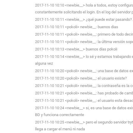
2017-11-10 10:10 <newbie__> hola a todos, estoy configuran
constantemente solicitando el login. En el log del servidor 
2017-11-10 10:11 <newbie__> ¿qué puede estar pasando? 
2017-11-10 10:11 <pokoli> newbie__: buenos dias
2017-11-10 10:11 <pokoli> newbie__: primero de todo decirt
2017-11-10 10:11 <pokoli> newbie__: la última versión sopo
2017-11-10 10:13 <newbie__> buenos días pokoli
2017-11-10 10:14 <newbie__> lo sé y estamos trabajando en
alguna vez
2017-11-10 10:20 <pokoli> newbie__: una base de datos ex
2017-11-10 10:20 <pokoli> newbie__: el usuario existe?
2017-11-10 10:21 <pokoli> newbie__: la contraseña es la c
2017-11-10 10:21 <pokoli> newbie__: has probado de cambi
2017-11-10 10:21 <pokoli> newbie__: el usuario esta desa
2017-11-10 10:24 <newbie__> si, es una base de datos exis
BD y funciona correctamente
2017-11-10 10:25 <newbie__> pero el segundo servidor tryto
llega a cargar el menú ni nada