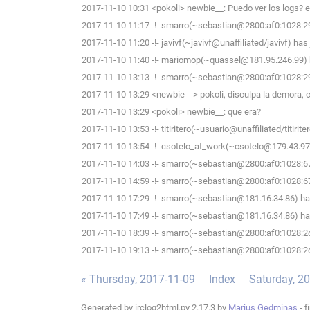
2017-11-10 10:31 <pokoli> newbie__: Puedo ver los logs? e
2017-11-10 11:17 -!- smarro(~sebastian@2800:af0:1028:29d
2017-11-10 11:20 -!- javivf(~javivf@unaffiliated/javivf) has
2017-11-10 11:40 -!- mariomop(~quassel@181.95.246.99) h
2017-11-10 13:13 -!- smarro(~sebastian@2800:af0:1028:29d
2017-11-10 13:29 <newbie__> pokoli, disculpa la demora, 
2017-11-10 13:29 <pokoli> newbie__: que era?
2017-11-10 13:53 -!- titiritero(~usuario@unaffiliated/titirite
2017-11-10 13:54 -!- csotelo_at_work(~csotelo@179.43.97.
2017-11-10 14:03 -!- smarro(~sebastian@2800:af0:1028:67
2017-11-10 14:59 -!- smarro(~sebastian@2800:af0:1028:673
2017-11-10 17:29 -!- smarro(~sebastian@181.16.34.86) has
2017-11-10 17:49 -!- smarro(~sebastian@181.16.34.86) has
2017-11-10 18:39 -!- smarro(~sebastian@2800:af0:1028:2d
2017-11-10 19:13 -!- smarro(~sebastian@2800:af0:1028:2dc
« Thursday, 2017-11-09
Index
Saturday, 2
Generated by irclog2html.py 2.17.3 by
Marius Gedminas
- f