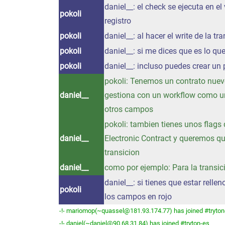
daniel__: el check se ejecuta en el
pokoli
registro
pokoli
daniel__: al hacer el write de la tra
pokoli
daniel__: si me dices que es lo qu
pokoli
daniel__: incluso puedes crear un 
pokoli: Tenemos un contrato nuevo
daniel__
gestiona con un workflow como un
otros campos
pokoli: tambien tienes unos flag
daniel__
Electronic Contract y queremos que 
transicion
daniel__
como por ejemplo: Para la transici
daniel__: si tienes que estar relle
pokoli
los campos en rojo
-!- mariomop(~quassel@181.93.174.77) has joined #tryton
-!- daniel(~daniel@90.68.31.84) has joined #tryton-es