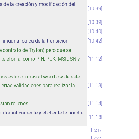
es de la creación y modificación del
10:39
10:39
10:40
r ninguna lógica de la transición
10:42
 contrato de Tryton) pero que se
a telefonia, como PIN, PUK, MSIDSN y
11:12
unos estados más al workflow de este
iertas validaciones para realizar la
11:13
stan rellenos.
11:14
rà automàticamente y el cliente te pondrá
11:18
13:17
13:36