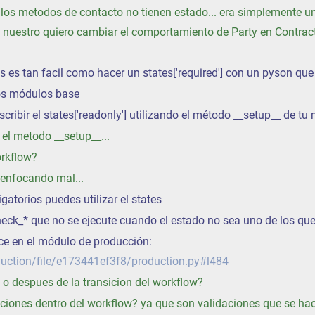
n, los metodos de contacto no tienen estado... era simplemente u
 nuestro quiero cambiar el comportamiento de Party en Contrac
os es tan facil como hacer un states['required'] con un pyson q
los módulos base
cribir el states['readonly'] utilizando el método __setup__ de t
 el metodo __setup__...
orkflow?
 enfocando mal...
igatorios puedes utilizar el states
heck_* que no se ejecute cuando el estado no sea uno de los que
ce en el módulo de producción:
duction/file/e173441ef3f8/production.py#l484
s o despues de la transicion del workflow?
daciones dentro del workflow? ya que son validaciones que se hac