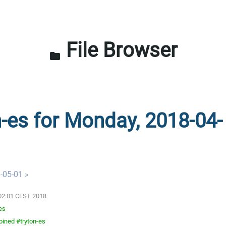
File Browser
folder
n-es for Monday, 2018-04-
-05-01 »
:02:01 CEST 2018
es
oined #tryton-es