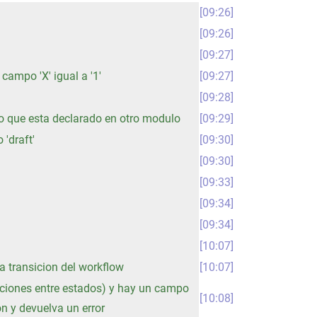
09:26
09:26
09:27
 campo 'X' igual a '1'
09:27
09:28
uto que esta declarado en otro modulo
09:29
'draft'
09:30
09:30
09:33
09:34
09:34
10:07
a transicion del workflow
10:07
nsiciones entre estados) y hay un campo
10:08
on y devuelva un error