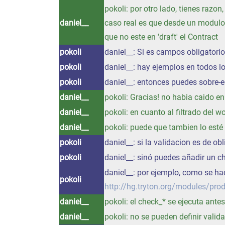
pokoli: por otro lado, tienes razo
daniel__
caso real es que desde un modulo
que no este en 'draft' el Contract
pokoli
daniel__: Si es campos obligatori
pokoli
daniel__: hay ejemplos en todos 
pokoli
daniel__: entonces puedes sobre-es
daniel__
pokoli: Gracias! no habia caido en
daniel__
pokoli: en cuanto al filtrado del w
daniel__
pokoli: puede que tambien lo esté
pokoli
daniel__: si la validacion es de obl
pokoli
daniel__: sinó puedes añadir un c
daniel__: por ejemplo, como se ha
pokoli
http://hg.tryton.org/modules/pro
daniel__
pokoli: el check_* se ejecuta ante
daniel__
pokoli: no se pueden definir vali