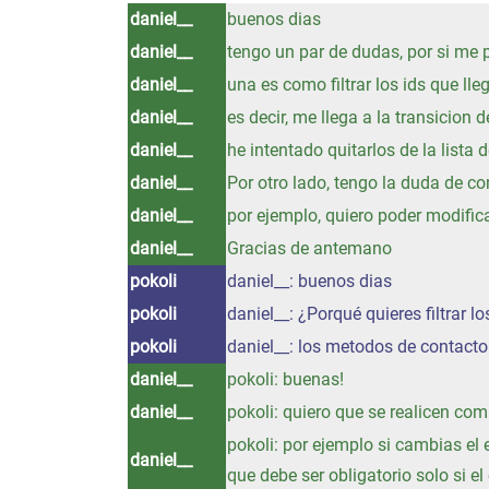
daniel__
buenos dias
daniel__
tengo un par de dudas, por si me 
daniel__
una es como filtrar los ids que ll
daniel__
es decir, me llega a la transicion d
daniel__
he intentado quitarlos de la lista
daniel__
Por otro lado, tengo la duda de co
daniel__
por ejemplo, quiero poder modifica
daniel__
Gracias de antemano
pokoli
daniel__: buenos dias
pokoli
daniel__: ¿Porqué quieres filtrar l
pokoli
daniel__: los metodos de contacto 
daniel__
pokoli: buenas!
daniel__
pokoli: quiero que se realicen co
pokoli: por ejemplo si cambias el 
daniel__
que debe ser obligatorio solo si e