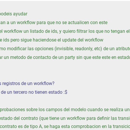
podeis ayudar
egan a un workflow para que no se actualicen con este
el workflow un listado de ids, y quiero filtrar los que no tengan el
 de ids pero sigue haciendose el update del workflow
mo modificar las opciones (invisible, readonly, etc) de un atrib
r un metodo de contacto de un party sin que este este en estado 
os registros de un workflow?
de un tercero no tienen estado :$
mprobaciones sobre los campos del modelo cuando se realiza un
estado del contrato (que tiene un workflow para definir las tra
l contrato es de tipo A, se haga esta comprobacion en la transici