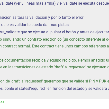
 validate (ver 3 lineas mas arriba) y el validate se ejecuta despu
nsición saltarà la validación y por lo tanto el error
e quieres validar te puedo dar mas pistas
pre_validate que se ejecuta al pulsar el botón y antes de ejecuta
 simulando un contrato electronico (un concepto diferente al de
 contract normal. Este contract tiene unos campos referentes 
s de documentacion recibida y equipo recibido. Hemos añadido 
en las transiciones de estado 'draft' a 'requested' se ejecuten c
on de 'draft' a 'requested' queremos que se valide si PIN y PUK e
nos, ponle el states['required'] en función del estado y se valida
-es