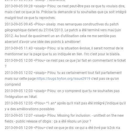
2013-09-05 09:28 <sisalp> Pilou: ce n'est peut-être pas ce que tu voulais dire,
mais c'est ce que je lis. Précise ta demande si tu souhaites que ça soit intégré
malgré tout ce que tu reproches.
2013-09-05 09:45 <Pilou> sisalp: mes remarques constructives du patch
géographique datent du 27/04/2013. Le patch a été terminé vers mai/juin
2012. Au bout de quasiment un an d'utilisation cela ne me semble pas
aberrant d'avoir une idée des points à améliorer!
2013-09-05 11:43 <sisalp> Pilou: si la situation évolue, il serait normal de le
mentionner sur la page que tu as indiquée en lien. l'irc c'est pour le blabla.
2013-09-05 12:00 <Pilou> ce n'est pas ce que j'ai fait en commentant le ticket
?
2013-09-05 12:02 <sisalp> Pilou: tu as certainement tout fait parfaitement
mais sur cette page
https://bugs.tryton.org/issue2919
c'est pas ce qu'on
comprend
2013-09-05 12:03 <sisalp> Pilou: on y comprend que tu ne souhaites pas
l'intégration en l'état.
2013-09-05 12:05 <Pilou> *1 an* après qu'il n'ait pas été intégré j'indique qu'il
y a des améliorations possibles
2013-09-05 12:07 <sisalp> Pilou: Missing for inclusion: - unittest on the new
fields - public release of dbgis : ça a été résolu un jour ?
2013-09-05 12:09 <Pilou> c'est ce que je dis: ce qui a été livré par b2ck n'a