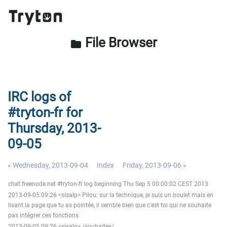
File Browser
folder
IRC logs of
#tryton-fr for
Thursday, 2013-
09-05
« Wednesday, 2013-09-04
Index
Friday, 2013-09-06 »
chat.freenode.net #tryton-fr log beginning Thu Sep 5 00:00:02 CEST 2013
2013-09-05 09:26 <sisalp> Pilou: sur la technique, je suis un boulet mais en
lisant la page que tu as pointée, il semble bien que c'est toi qui ne souhaite
pas intégrer ces fonctions
2013-09-05 09:26 <sisalp> /souhaites/