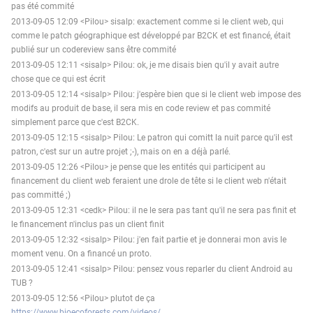
pas été commité
2013-09-05 12:09 <Pilou> sisalp: exactement comme si le client web, qui
comme le patch géographique est développé par B2CK et est financé, était
publié sur un codereview sans être commité
2013-09-05 12:11 <sisalp> Pilou: ok, je me disais bien qu'il y avait autre
chose que ce qui est écrit
2013-09-05 12:14 <sisalp> Pilou: j'espère bien que si le client web impose des
modifs au produit de base, il sera mis en code review et pas commité
simplement parce que c'est B2CK.
2013-09-05 12:15 <sisalp> Pilou: Le patron qui comitt la nuit parce qu'il est
patron, c'est sur un autre projet ;-), mais on en a déjà parlé.
2013-09-05 12:26 <Pilou> je pense que les entités qui participent au
financement du client web feraient une drole de tête si le client web n'était
pas committé ;)
2013-09-05 12:31 <cedk> Pilou: il ne le sera pas tant qu'il ne sera pas finit et
le financement n'inclus pas un client finit
2013-09-05 12:32 <sisalp> Pilou: j'en fait partie et je donnerai mon avis le
moment venu. On a financé un proto.
2013-09-05 12:41 <sisalp> Pilou: pensez vous reparler du client Android au
TUB ?
2013-09-05 12:56 <Pilou> plutot de ça
https://www.bioecoforests.com/videos/