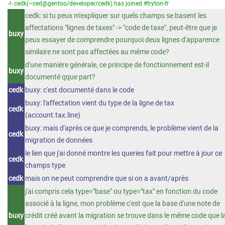
-!- cedk(~ced@gentoo/developer/cedk) has joined #tryton-fr
cedk: si tu peux m'expliquer sur quels champs se basent les
affectations "lignes de taxes" -> "code de taxe", peut-être que je
buxy
peux essayer de comprendre pourquoi deux lignes d'apparence
similaire ne sont pas affectées au même code?
d'une manière générale, ce principe de fonctionnement est-il
buxy
documenté qque part?
cedk
buxy: c'est documenté dans le code
buxy: l'affectation vient du type de la ligne de tax
cedk
(account.tax.line)
buxy: mais d'après ce que je comprends, le problème vient de la
cedk
migration de données
le lien que j'ai donné montre les queries fait pour mettre à jour ce
cedk
champs type
cedk
mais on ne peut comprendre que si on a avant/après
j'ai compris cela type="base" ou type="tax" en fonction du code
associé à la ligne, mon problème c'est que la base d'une note de
buxy
crédit créé avant la migration se trouve dans le même code que l