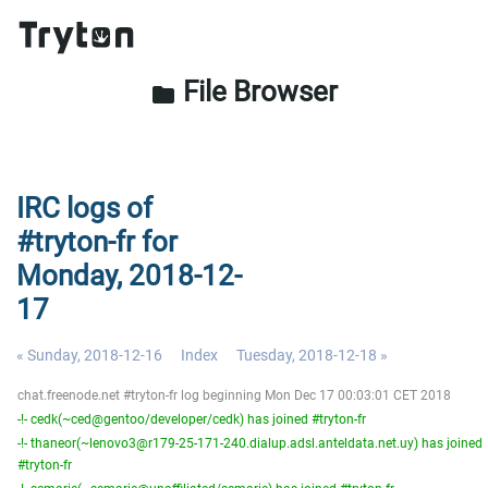
File Browser
folder
IRC logs of
#tryton-fr for
Monday, 2018-12-
17
« Sunday, 2018-12-16
Index
Tuesday, 2018-12-18 »
chat.freenode.net #tryton-fr log beginning Mon Dec 17 00:03:01 CET 2018
-!- cedk(~ced@gentoo/developer/cedk) has joined #tryton-fr
-!- thaneor(~lenovo3@r179-25-171-240.dialup.adsl.anteldata.net.uy) has joined
#tryton-fr