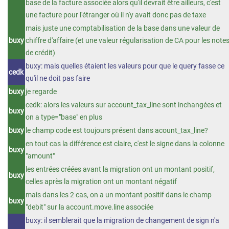
base de la facture associée alors qu'il devrait être ailleurs, c'est
une facture pour l'étranger où il n'y avait donc pas de taxe
mais juste une comptabilisation de la base dans une valeur de
buxy
chiffre d'affaire (et une valeur régularisation de CA pour les note
de crédit)
buxy: mais quelles étaient les valeurs pour que le query fasse ce
cedk
qu'il ne doit pas faire
buxy
je regarde
cedk: alors les valeurs sur account_tax_line sont inchangées et
buxy
on a type="base" en plus
buxy
le champ code est toujours présent dans acount_tax_line?
en tout cas la différence est claire, c'est le signe dans la colonne
buxy
"amount"
les entrées créées avant la migration ont un montant positif,
buxy
celles après la migration ont un montant négatif
mais dans les 2 cas, on a un montant positif dans le champ
buxy
"debit" sur la account.move.line associée
buxy: il semblerait que la migration de changement de sign n'a