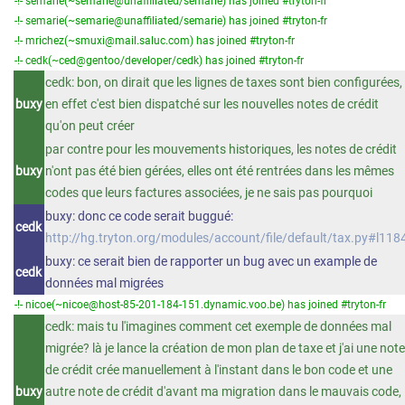
-!- semarie(~semarie@unaffiliated/semarie) has joined #tryton-fr
-!- semarie(~semarie@unaffiliated/semarie) has joined #tryton-fr
-!- mrichez(~smuxi@mail.saluc.com) has joined #tryton-fr
-!- cedk(~ced@gentoo/developer/cedk) has joined #tryton-fr
cedk: bon, on dirait que les lignes de taxes sont bien configurées,
buxy
en effet c'est bien dispatché sur les nouvelles notes de crédit
qu'on peut créer
par contre pour les mouvements historiques, les notes de crédit
buxy
n'ont pas été bien gérées, elles ont été rentrées dans les mêmes
codes que leurs factures associées, je ne sais pas pourquoi
buxy: donc ce code serait buggué:
cedk
http://hg.tryton.org/modules/account/file/default/tax.py#l118
buxy: ce serait bien de rapporter un bug avec un example de
cedk
données mal migrées
-!- nicoe(~nicoe@host-85-201-184-151.dynamic.voo.be) has joined #tryton-fr
cedk: mais tu l'imagines comment cet exemple de données mal
migrée? là je lance la création de mon plan de taxe et j'ai une note
de crédit crée manuellement à l'instant dans le bon code et une
buxy
autre note de crédit d'avant ma migration dans le mauvais code,