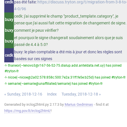
cedk
pas été faite:
https://discuss.tryton.org/t/migration-from-3-8-to-
4-0/96
cedk: j'ai supprimé le champ "product_template.category", je
buxy
pense que j'ai aussi fait cette migration de changement de signe.
buxy
comment je peux vérifier?
et pourquoi le signe changerait soudainement alors que je suis
buxy
passé de 4.4 à 5.0?
buxy: le plan comptable a été mis à jour et donc les règles sont
cedk
basées sur ces signes
-!- thaneor(~lenovo3@r167-56-52-75.dialup.adsl.anteldata.net.uy) has joined
#tryton-fr
-!- nicoe(~nicoe@2a02:578:858c:500:7e2a:31ff:fe5e:b25d) has joined #tryton-fr
-!- semarie(~semarie@unaffiliated/semarie) has joined #tryton-fr
« Sunday, 2018-12-16
Index
Tuesday, 2018-12-18 »
Generated by irclog2html.py 2.17.3 by
Marius Gedminas
- find it at
https://mg.pov.lt/irclog2html/
!