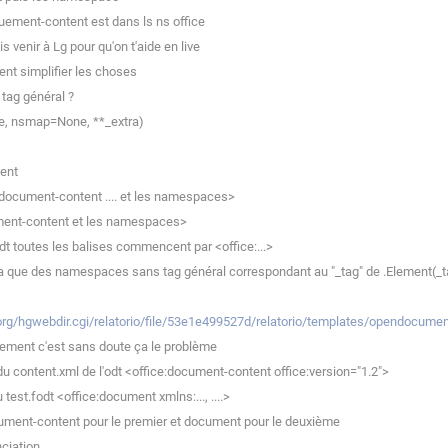
ement-content est dans ls ns office
 venir à Lg pour qu'on t'aide en live
nt simplifier les choses
 tag général ?
ne, nsmap=None, **_extra)
ent
<document-content .... et les namespaces>
ument-content et les namespaces>
dt toutes les balises commencent par <office:...>
'y a que des namespaces sans tag général correspondant au "_tag" de .Element(_
org/hgwebdir.cgi/relatorio/file/53e1e499527d/relatorio/templates/opendocume
tement c'est sans doute ça le problème
u content.xml de l'odt <office:document-content office:version="1.2">
est.fodt <office:document xmlns:..., ....>
cument-content pour le premier et document pour le deuxième
ciation