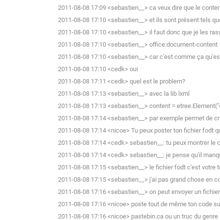
2011-08-08 17:09 <sebastien__> ca veux dire que le content 
2011-08-08 17:10 <sebastien__> et ils sont présent tels qu
2011-08-08 17:10 <sebastien__> il faut donc que je les r
2011-08-08 17:10 <sebastien__> office:document-content
2011-08-08 17:10 <sebastien__> car c'est comme ça qu'est
2011-08-08 17:10 <cedk> oui
2011-08-08 17:11 <cedk> quel est le problem?
2011-08-08 17:13 <sebastien__> avec la lib lxml
2011-08-08 17:13 <sebastien__> content = etree.Element("
2011-08-08 17:14 <sebastien__> par exemple permet de crée
2011-08-08 17:14 <nicoe> Tu peux poster ton fichier fodt q
2011-08-08 17:14 <cedk> sebastien__: tu peux montrer le 
2011-08-08 17:14 <cedk> sebastien__: je pense qu'il manq
2011-08-08 17:15 <sebastien__> le fichier fodt c'est votre tes
2011-08-08 17:15 <sebastien__> j'ai pas grand chose en code
2011-08-08 17:16 <sebastien__> on peut envoyer un fichier 
2011-08-08 17:16 <nicoe> poste tout de même ton code sur 
2011-08-08 17:16 <nicoe> pastebin.ca ou un truc du genre