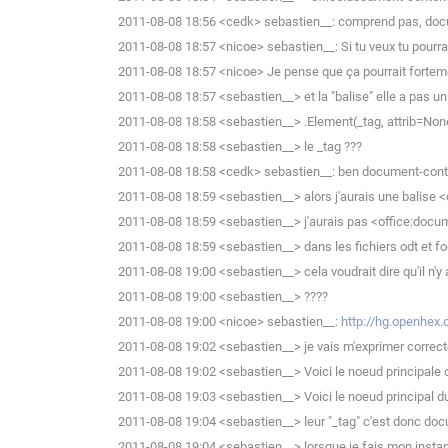
2011-08-08 18:56 <cedk> sebastien__: comprend pas, docu
2011-08-08 18:57 <nicoe> sebastien__: Si tu veux tu pourrais
2011-08-08 18:57 <nicoe> Je pense que ça pourrait forteme
2011-08-08 18:57 <sebastien__> et la "balise" elle a pas un
2011-08-08 18:58 <sebastien__> .Element(_tag, attrib=No
2011-08-08 18:58 <sebastien__> le _tag ???
2011-08-08 18:58 <cedk> sebastien__: ben document-cont
2011-08-08 18:59 <sebastien__> alors j'aurais une balise 
2011-08-08 18:59 <sebastien__> j'aurais pas <office:doc
2011-08-08 18:59 <sebastien__> dans les fichiers odt et fo
2011-08-08 19:00 <sebastien__> cela voudrait dire qu'il n
2011-08-08 19:00 <sebastien__> ????
2011-08-08 19:00 <nicoe> sebastien__:
http://hg.openhex.
2011-08-08 19:02 <sebastien__> je vais m'exprimer correc
2011-08-08 19:02 <sebastien__> Voici le noeud principale d
2011-08-08 19:03 <sebastien__> Voici le noeud principal du t
2011-08-08 19:04 <sebastien__> leur "_tag" c'est donc do
2011-08-08 19:04 <sebastien__> lorsque je fais mon instan