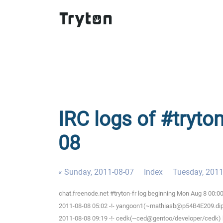
IRC logs of #tryto
08
« Sunday, 2011-08-07
Index
Tuesday, 2011
chat.freenode.net #tryton-fr log beginning Mon Aug 8 00:
2011-08-08 05:02 -!- yangoon1(~mathiasb@p54B4E209.dip.t-
2011-08-08 09:19 -!- cedk(~ced@gentoo/developer/cedk) h