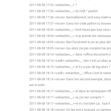
2011-08-08 17:33 <sebastien__> ?
2011-08-08 17:33 <sebastien__> du fodt * pardon
2011-08-08 17:36 <nicoe> Normallement, lxml sera malin et 
2011-08-08 17:37 <nicoe> Dans ton code python tu trouves le
2011-08-08 18:03 <sebastien__> lxml n'aura pas tout ceux q
2011-08-08 18:04 <sebastien__> si je prends les namespaces
2011-08-08 18:05 <nicoe> Ben forcément tu en as plus dans
2011-08-08 18:05 <nicoe> (ou alors j'ai pas compris ton p
2011-08-08 18:14 <sebastien__> dans <office:document-cont
2011-08-08 18:14 <cedk> sebastien__: ben c'est un alias
2011-08-08 18:15 <sebastien__> et il y a pas de tag alors ?
2011-08-08 18:15 <cedk> sebastien__: office c'est le nam
2011-08-08 18:16 <nicoe> Dans ton second exemple, dans l
par la suite
2011-08-08 18:17 <sebastien__> et dans le namespace office
2011-08-08 18:17 <sebastien__> ou j'ai rien compris ?
2011-08-08 18:17 <sebastien__> et si c'est bien ça.. faut-il 
2011-08-08 18:18 <nicoe> Un tag xml a toujours un namespac