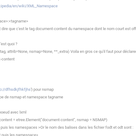
wikipedia/en/wiki/XML_Namespace
space>:<tagname>
 dire que c'est le tag document-content du namespace dont le nom court est off
est quoi ?
, attrib=None, nsmap=None, **_extra) Voila en gros ce qu'il faut pour déclarer un
-content
p://dfhsdkjfhkfjhs
'} pour nsmap
ncipe de nsmap et namespace tagname
noeud avec lxml
 content = etree.Element("document-content", nsmap = NSMAP)
puis les namespaces >Or le nom des balises dans les fichier fodt et odt sont :
t puis les namespace>