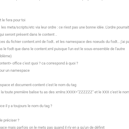
le fera pour toi
s meta/scripts/etc via leur ordre : ce n'est pas une bonne idée. L'ordre pourrai
ui seront présent dans le content ..
 du fichier content.xml de l'odt.. et les namespace des noeuds du fodt... j'ai 
 le fodt que dans le content.xml puisque l'un est le sous-ensemble de l'autre
roblème)
ent> office c'est quoi ? ca correspond à quoi ?
 pour un namespace
espace et document-content c'est le nom du tag
a toute première balise tu as des xmlns:XXXX="ZZZZZZ" et le XXX c'est le nom
 il y a toujours le nom du tag ?
le préciser ?
e mais parfois on le mets pas quand il n'y en a qu'un de définit