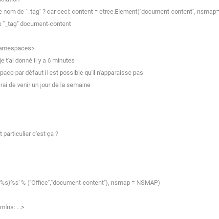
 nom de "_tag" ? car ceci: content = etree.Element("document-content", nsm
 "_tag" document-content
 namespaces>
 t'ai donné il y a 6 minutes
ce par défaut il est possible qu'il n'apparaisse pas
ai de venir un jour de la semaine
particulier c'est ça ?
s
'{%s}%s' % ("Office","document-content"), nsmap = NSMAP)
lns: ...>