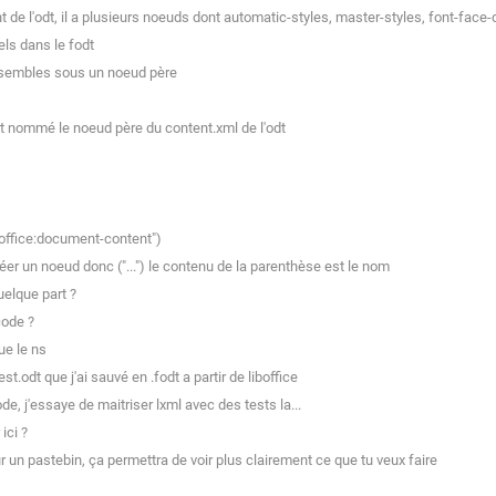
de l'odt, il a plusieurs noeuds dont automatic-styles, master-styles, font-face-de
els dans le fodt
assembles sous un noeud père
 nommé le noeud père du content.xml de l'odt
office:document-content")
r un noeud donc ("...") le contenu de la parenthèse est le nom
uelque part ?
code ?
ue le ns
t.odt que j'ai sauvé en .fodt a partir de liboffice
, j'essaye de maitriser lxml avec des tests la...
ici ?
un pastebin, ça permettra de voir plus clairement ce que tu veux faire