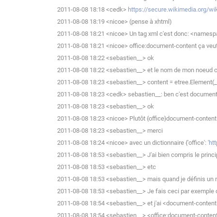
2011-08-08 18:18 <cedk>
https://secure.wikimedia.org/
2011-08-08 18:19 <nicoe> (pense à xhtml)
2011-08-08 18:21 <nicoe> Un tag xml c'est donc: <name
2011-08-08 18:21 <nicoe> office:document-content ça veut
2011-08-08 18:22 <sebastien__> ok
2011-08-08 18:22 <sebastien__> et le nom de mon noeud c'
2011-08-08 18:23 <sebastien__> content = etree.Element(_tag
2011-08-08 18:23 <cedk> sebastien__: ben c'est document
2011-08-08 18:23 <sebastien__> ok
2011-08-08 18:23 <nicoe> Plutôt {office}document-content
2011-08-08 18:23 <sebastien__> merci
2011-08-08 18:24 <nicoe> avec un dictionnaire {'office': '
htt
2011-08-08 18:53 <sebastien__> J'ai bien compris le pri
2011-08-08 18:53 <sebastien__> etc
2011-08-08 18:53 <sebastien__> mais quand je définis un 
2011-08-08 18:53 <sebastien__> Je fais ceci par exemple
2011-08-08 18:54 <sebastien__> et j'ai <document-content 
2011-08-08 18:54 <sebastien__> <office:document-conten