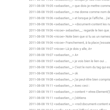
2011-08-08 19:05 <sebastien__> que dois-je mettre comme
2011-08-08 19:05 <sebastien__> me donne comme nom de
2011-08-08 19:06 <sebastien__> et lorsque je l'affiche... j'ai
2011-08-08 19:06 <sebastien__> <document-content les
2011-08-08 19:06 <nicoe> sebastien__: regarde le lien que je
2011-08-08 19:06 <nicoe> Note bien que si tu as un namespa
2011-08-08 19:06 <nicoe> Franchement, à ta place j'essaier
2011-08-08 19:07 <nicoe> Là je dois y alle, A+
2011-08-08 19:07 <sebastien__> A+
2011-08-08 19:07 <sebastien__> je vois bien le lien oui ...
2011-08-08 19:08 <sebastien__> C'est le nom du tag qui est 
2011-08-08 19:08 <sebastien__> ok
2011-08-08 19:08 <sebastien__> j'ai peut-être bien compri
2011-08-08 19:11 <sebastien__> Avec ceci :
2011-08-08 19:11 <sebastien__> content = etree.Element(
2011-08-08 19:11 <sebastien__> j'obtiens
2011-08-08 19:12 <sebastien__> <ns0:document-content xm