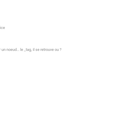
ice
 noeud... le _tag, il se retrouve ou ?