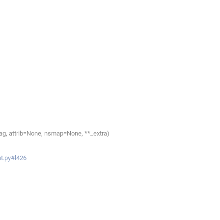
tag, attrib=None, nsmap=None, **_extra)
nt.py#l426