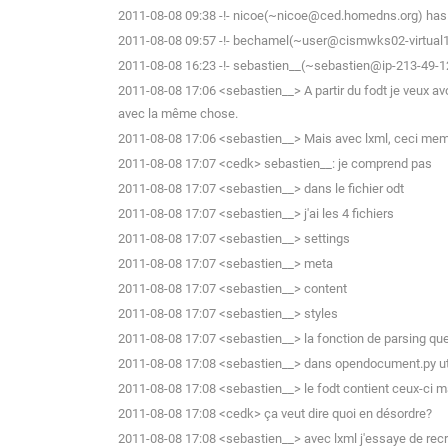
2011-08-08 09:38 -!- nicoe(~nicoe@ced.homedns.org) has j
2011-08-08 09:57 -!- bechamel(~user@cismwks02-virtual1.c
2011-08-08 16:23 -!- sebastien__(~sebastien@ip-213-49-124
2011-08-08 17:06 <sebastien__> A partir du fodt je veux avo
avec la même chose.
2011-08-08 17:06 <sebastien__> Mais avec lxml, ceci meme
2011-08-08 17:07 <cedk> sebastien__: je comprend pas
2011-08-08 17:07 <sebastien__> dans le fichier odt
2011-08-08 17:07 <sebastien__> j'ai les 4 fichiers
2011-08-08 17:07 <sebastien__> settings
2011-08-08 17:07 <sebastien__> meta
2011-08-08 17:07 <sebastien__> content
2011-08-08 17:07 <sebastien__> styles
2011-08-08 17:07 <sebastien__> la fonction de parsing que
2011-08-08 17:08 <sebastien__> dans opendocument.py utili
2011-08-08 17:08 <sebastien__> le fodt contient ceux-ci m
2011-08-08 17:08 <cedk> ça veut dire quoi en désordre?
2011-08-08 17:08 <sebastien__> avec lxml j'essaye de recrée