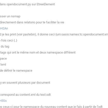
 dans opendocument.py sur EtreeElement
passer un nsmap
irectement dans relatorio pour te faciliter la vie
zGH2An
 les print (voir pastebin), il donne ceci {urn:oasis:names:tc:opendocument:xm
ois ceci {..}
 du tag
x tags qui ont le même nom et deux namespace différent
space
 lxml
de définir le namespace
 y en souvent plusieurs par document
orrespond au content.xml du test.odt
eH5Ss
 ceux-ci pour le namespace du nouveau content que je fais à partir de l'odt