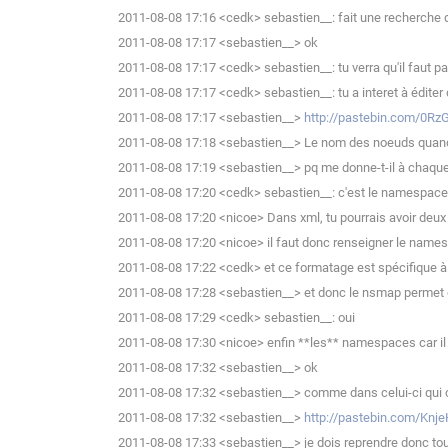
2011-08-08 17:16 <cedk> sebastien__: fait une recherche
2011-08-08 17:17 <sebastien__> ok
2011-08-08 17:17 <cedk> sebastien__: tu verra qu'il faut 
2011-08-08 17:17 <cedk> sebastien__: tu a interet à éditer d
2011-08-08 17:17 <sebastien__>
http://pastebin.com/0R
2011-08-08 17:18 <sebastien__> Le nom des noeuds quand je
2011-08-08 17:19 <sebastien__> pq me donne-t-il à chaque f
2011-08-08 17:20 <cedk> sebastien__: c'est le namespace
2011-08-08 17:20 <nicoe> Dans xml, tu pourrais avoir deu
2011-08-08 17:20 <nicoe> il faut donc renseigner le name
2011-08-08 17:22 <cedk> et ce formatage est spécifique à
2011-08-08 17:28 <sebastien__> et donc le nsmap permet 
2011-08-08 17:29 <cedk> sebastien__: oui
2011-08-08 17:30 <nicoe> enfin **les** namespaces car il
2011-08-08 17:32 <sebastien__> ok
2011-08-08 17:32 <sebastien__> comme dans celui-ci qui c
2011-08-08 17:32 <sebastien__>
http://pastebin.com/Knj
2011-08-08 17:33 <sebastien__> je dois reprendre donc tous