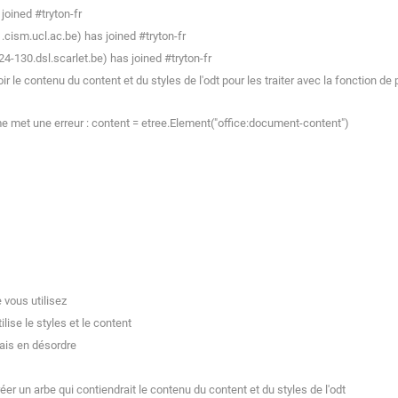
oined #tryton-fr
ism.ucl.ac.be) has joined #tryton-fr
-130.dsl.scarlet.be) has joined #tryton-fr
ir le contenu du content et du styles de l'odt pour les traiter avec la fonction 
 met une erreur : content = etree.Element("office:document-content")
 vous utilisez
se le styles et le content
ais en désordre
r un arbe qui contiendrait le contenu du content et du styles de l'odt