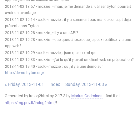
2013-11-02 18:57 <mozzie_> mais je me demande si utiliser tryton pourrait
avoir un avantage
2013-11-02 19:14 <cedk> mozzie_: il y a surement pas mal de concept déjà
présent dans Tryton
2013-11-02 19:28 <mozzie_> il y a une API?
2013-11-02 19:28 <mozzie_> quelques choses que je peux réutiliser via une
app web?
2013-11-02 19:29 <cedk> mozzie_: json-rpc ou xml-rpc
2013-11-02 19:33 <mozzie_> j'ai lu qu'il y avait un client web en préparation?
2013-11-02 19:40 <cedk> mozzie_: oui, il y a une demo sur
http://demo.tryton.org/
« Friday, 2013-11-01
Index
Sunday, 2013-11-03 »
Generated by irclog2html.py 2.17.3 by
Marius Gedminas
- find it at
https://mg.pov.lt/irclog2html/
!