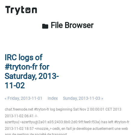
File Browser
folder
IRC logs of
#tryton-fr for
Saturday, 2013-
11-02
« Friday, 2013-11-01
Index
Sunday, 2013-11-03 »
chat.freenode.net #tryton-fr log beginning Sat Nov 2 00:00:01 CET 2013
2013-11-02 06:41 -!-
azerttyu(~azerttyu@2a01:e35:2433:8b0:2d0:9ff:fee9:f53a) has left #tryton-fr
2013-11-02 18:57 <mozzie_> cedk, en fait je devellope actuellement une web
app de gestion de société de transport.