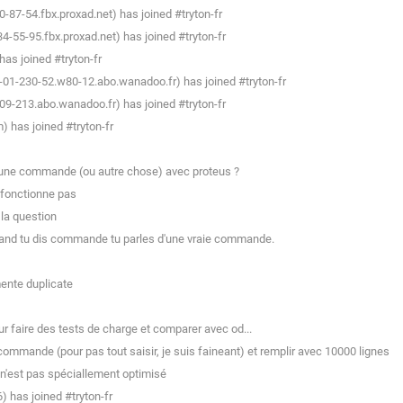
87-54.fbx.proxad.net) has joined #tryton-fr
-55-95.fbx.proxad.net) has joined #tryton-fr
as joined #tryton-fr
01-230-52.w80-12.abo.wanadoo.fr) has joined #tryton-fr
9-213.abo.wanadoo.fr) has joined #tryton-fr
) has joined #tryton-fr
r une commande (ou autre chose) avec proteus ?
 fonctionne pas
la question
uand tu dis commande tu parles d'une vraie commande.
ente duplicate
ur faire des tests de charge et comparer avec od...
ommande (pour pas tout saisir, je suis faineant) et remplir avec 10000 lignes
n'est pas spéciallement optimisé
 has joined #tryton-fr