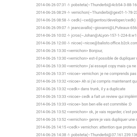
2014-06-26 07:31 -!- pobsteta(~Thunderbi@4cb54-3-88-160-
2014-06-26 08:29 -!- vernichon(~Thunderbi@gex01-1-78-234
2014-06-26 08:58 -!- cedk(~ced@gentoo/developer/cedk) h
2014-06-26 09:07 -!- jeancavallo(~giovanni@LPuteaux-656-
2014-06-26 10:02 -!- jcros(~Johan@ALyon-157-1-224-8.w10
2014-06-26 12:00 -!- nicoe(~nicoe@balisto.office.b2ck.com
2014-06-26 13:30 <vernichon> Bonjour,
2014-06-26 13:30 <vernichon> est-il possible de duplique
2014-06-26 13:30 <vernichon> j'ai essayé copy mais ça ne
2014-06-26 13:31 <nicoe> vernichon: je ne comprends pas 
2014-06-26 13:32 <nicoe> Ah si j'ai compris maintenant q
2014-06-26 13:32 <cedk> dans trunk, il y a duplicate
2014-06-26 13:33 <nicoe> cedk a fait un review qui implém
2014-06-26 13:33 <nicoe> bon ben elle est commitée :D
2014-06-26 13:52 <vernichon> ok, je vais regarder, c'est po
2014-06-26 13:52 <vernichon> genre je vais dupliquer une c
2014-06-26 14:15 <cedk> vernichon: attention que proteus 
2014-06-26 14:38 -!- pobsteta(~Thunderbi@37.161.239.136)