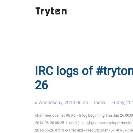
IRC logs of #tryton
26
« Wednesday, 2014-06-25
Index
Friday, 20
chat.freenode.net #tryton-fr log beginning Thu Jun 26 00:
2014-06-26 00:25 -!- cedk(~ced@gentoo/developer/cedk) h
2014-06-26 07:13 -!- Precurz(~Precurz@dan75-1-81-57-18-1