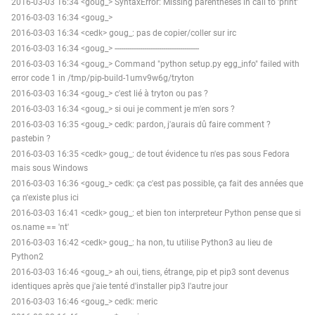
2016-03-03 16:34 <goug_> SyntaxError: Missing parentheses in call to 'print'
2016-03-03 16:34 <goug_>
2016-03-03 16:34 <cedk> goug_: pas de copier/coller sur irc
2016-03-03 16:34 <goug_> ----------------------------------------
2016-03-03 16:34 <goug_> Command "python setup.py egg_info" failed with
error code 1 in /tmp/pip-build-1umv9w6g/tryton
2016-03-03 16:34 <goug_> c'est lié à tryton ou pas ?
2016-03-03 16:34 <goug_> si oui je comment je m'en sors ?
2016-03-03 16:35 <goug_> cedk: pardon, j'aurais dû faire comment ?
pastebin ?
2016-03-03 16:35 <cedk> goug_: de tout évidence tu n'es pas sous Fedora
mais sous Windows
2016-03-03 16:36 <goug_> cedk: ça c'est pas possible, ça fait des années que
ça n'existe plus ici
2016-03-03 16:41 <cedk> goug_: et bien ton interpreteur Python pense que si
os.name == 'nt'
2016-03-03 16:42 <cedk> goug_: ha non, tu utilise Python3 au lieu de
Python2
2016-03-03 16:46 <goug_> ah oui, tiens, étrange, pip et pip3 sont devenus
identiques après que j'aie tenté d'installer pip3 l'autre jour
2016-03-03 16:46 <goug_> cedk: meric