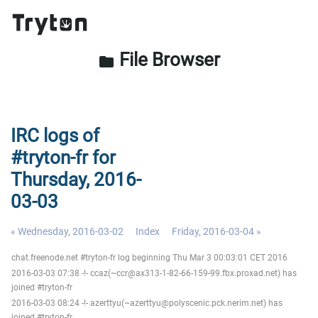
File Browser
folder
IRC logs of
#tryton-fr for
Thursday, 2016-
03-03
« Wednesday, 2016-03-02
Index
Friday, 2016-03-04 »
chat.freenode.net #tryton-fr log beginning Thu Mar 3 00:03:01 CET 2016
2016-03-03 07:38 -!- ccaz(~ccr@ax313-1-82-66-159-99.fbx.proxad.net) has
joined #tryton-fr
2016-03-03 08:24 -!- azerttyu(~azerttyu@polyscenic.pck.nerim.net) has
joined #tryton-fr