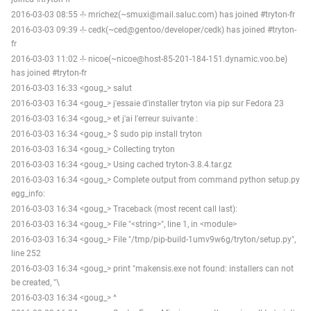
2016-03-03 08:55 -!- mrichez(~smuxi@mail.saluc.com) has joined #tryton-fr
2016-03-03 09:39 -!- cedk(~ced@gentoo/developer/cedk) has joined #tryton-
fr
2016-03-03 11:02 -!- nicoe(~nicoe@host-85-201-184-151.dynamic.voo.be)
has joined #tryton-fr
2016-03-03 16:33 <goug_> salut
2016-03-03 16:34 <goug_> j'essaie d'installer tryton via pip sur Fedora 23
2016-03-03 16:34 <goug_> et j'ai l'erreur suivante :
2016-03-03 16:34 <goug_> $ sudo pip install tryton
2016-03-03 16:34 <goug_> Collecting tryton
2016-03-03 16:34 <goug_> Using cached tryton-3.8.4.tar.gz
2016-03-03 16:34 <goug_> Complete output from command python setup.py
egg_info:
2016-03-03 16:34 <goug_> Traceback (most recent call last):
2016-03-03 16:34 <goug_> File "<string>", line 1, in <module>
2016-03-03 16:34 <goug_> File "/tmp/pip-build-1umv9w6g/tryton/setup.py",
line 252
2016-03-03 16:34 <goug_> print "makensis.exe not found: installers can not
be created, "\
2016-03-03 16:34 <goug_> ^